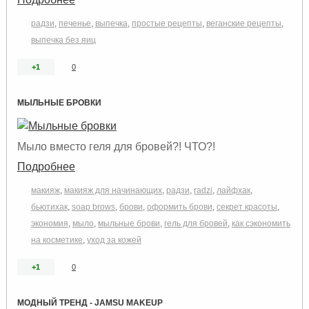
радзи
,
печенье
,
выпечка
,
простые рецепты
,
веганские рецепты
,
выпечка без яиц
+1
0
МЫЛЬНЫЕ БРОВКИ
Мыло вместо геля для бровей?! ЧТО?!
Подробнее
макияж
,
макияж для начинающих
,
радзи
,
radzi
,
лайфхак
,
бьютихак
,
soap brows
,
брови
,
оформить брови
,
секрет красоты
,
экономия
,
мыло
,
мыльные брови
,
гель для бровей
,
как сэкономить
на косметике
,
уход за кожей
+1
0
МОДНЫЙ ТРЕНД - JAMSU MAKEUP