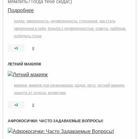
мямлить?Тогда тебе сюда!:)
Подробнее
радзи
,
уверенность
,
неуверенность
,
стеснение
,
как стать
уверенным в себе
,
борьба с неуверенностью
,
советы
,
лайфхак
,
победить страх
+1
0
ЛЕТНИЙ МАКИЯЖ
макияж
,
макияж для начинающих
,
радзи
,
лето
,
летний макияж
,
защита от солнца
,
косметика
+2
0
АФРОКОСИЧКИ: ЧАСТО ЗАДАВАЕМЫЕ ВОПРОСЫ!