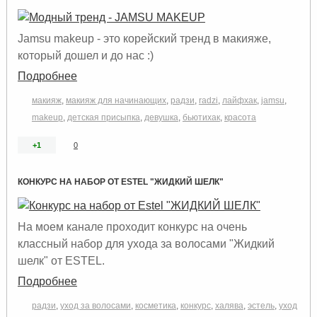
Jamsu makeup - это корейский тренд в макияже,
который дошел и до нас :)
Подробнее
макияж
,
макияж для начинающих
,
радзи
,
radzi
,
лайфхак
,
jamsu
,
makeup
,
детская присыпка
,
девушка
,
бьютихак
,
красота
+1
0
КОНКУРС НА НАБОР ОТ ESTEL "ЖИДКИЙ ШЕЛК"
На моем канале проходит конкурс на очень
классный набор для ухода за волосами "Жидкий
шелк" от ESTEL.
Подробнее
радзи
,
уход за волосами
,
косметика
,
конкурс
,
халява
,
эстель
,
уход