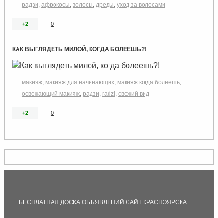
радзи
,
афрокосы
,
волосы
,
дреды
,
уход за волосами
+2
0
КАК ВЫГЛЯДЕТЬ МИЛОЙ, КОГДА БОЛЕЕШЬ?!
макияж
,
макияж для начинающих
,
макияж когда болеешь
,
освежающий макияж
,
радзи
,
radzi
,
свежий вид
+2
0
БЕСПЛАТНАЯ ДОСКА ОБЪЯВЛЕНИЙ САЙТ КРАСНОЯРСКА