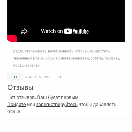
радзи
,
уверенность
,
неуверенность
,
стеснение
,
как стать
уверенным в себе
,
борьба с неуверенностью
,
советы
,
лайфхак
,
победить страх
+1
28.07.2016
01:08
541
Отзывы
Нет отзывов. Ваш будет первым!
Войдите
или
зарегистрируйтесь
чтобы добавлять
отзыв