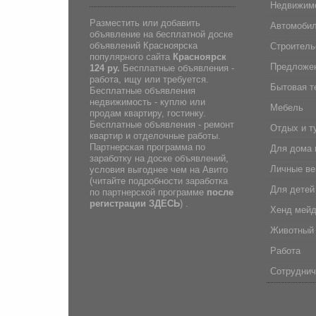
Недвижим
Разместить или добавить
Автомоби
объявление на бесплатной доске
объявлений Красноярска
Строитель
популярного сайта
Красноярск
Предложен
124 ру.
Бесплатные объявления -
работа, ищу или требуется.
Бытовая т
Бесплатные объявления
недвижимость - куплю или
Мебель
продам квартиру, гостинку.
Бесплатные объявления - ремонт
Отдых и т
квартир и отделочные работы.
Партнерская программа по
Для дома 
заработку на доске объявлений,
Личные в
условия выгоднее чем на Авито
(
читайте подробности заработка
Для детей
по партнерской программе
после
регистрации
ЗДЕСЬ
) .
Хенд мей
Животный
Работа
Сотруднич