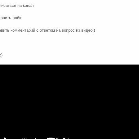
писаться на канал
тавить лайк
авить комментарий с ответом на вопрос из видео:)
:)