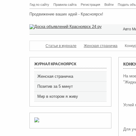
Гид по сайту
Правила сайта
Регистрация
Войти
Подать объ
Продвижение ваших идей - Красноярск!
Авто М
Статьи в журнале
Женская страничка
Конку
ЖУРНАЛ КРАСНОЯРСК
КОНКУ
На мое
Женская страничка
"Жидки
Позитив за 5 минут
Мир в котором я живу
Успей 
Для уч