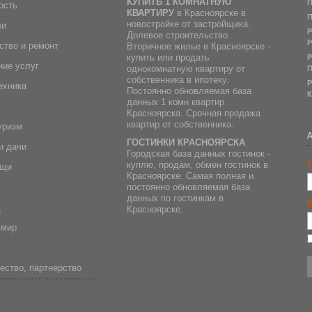
КУПИТЬ 1 КОМНАТНУЮ
П
ость
КВАРТИРУ
в Красноярске в
П
новостройке от застройщика.
ли
Р
Долевое строительство.
Р
ство и ремонт
Вторичное жилье в Красноярске -
купить или продать
Р
ие услуг
однокомнатную квартиру от
П
собственника в ипотеку.
Р
ехника
Постоянно обновляемая база
К
данных 1 комн квартир
Красноярска. Срочная продажа
квартир от собственника.
уризм
ГОСТИНКИ КРАСНОЯРСКА
.
и дачи
Городская база данных гостинок -
E
куплю, продам, обмен гостинок в
ещи
Красноярске. Самая полная и
постоянно обновляемая база
данных по гостинкам в
д
Красноярске.
 мир
ество, партнерство