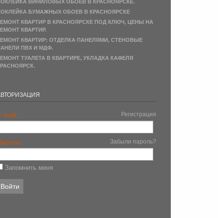
ОКЛЕЙКА ВИНИЛОВЫХ ОБОЕВ В КРАСНОЯРСКЕ.
ОКЛЕЙКА БУМАЖНЫХ ОБОЕВ В КРАСНОЯРСКЕ
ЕМОНТ КВАРТИР В КРАСНОЯРСКЕ ПОД КЛЮЧ, ЦЕНЫ НА
ЕМОНТ КВАРТИР.
ЕМОНТ КВАРТИР: ОТДЕЛКА ПАНЕЛЯМИ, СТЕНОВЫЕ
АНЕЛИ ПВХ И МДФ.
ЕМОНТ ТУАЛЕТА В КВАРТИРЕ, УКЛАДКА КАФЕЛЯ
РАСНОЯРСК.
АВТОРИЗАЦИЯ
-mail:
Регистрация
Пароль:
Забыли пароль?
Запомнить меня