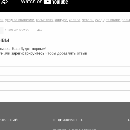
зи
,
уход за волосами
,
косметика
,
конкурс
,
халява
,
эстель
,
уход для волос
,
роз
10.09.2016
22:29
447
ывы
зывов. Ваш будет первым!
те
или
зарегистрируйтесь
чтобы добавлять отзыв
ЪЯВЛЕНИЙ
НЕДВИЖИМОСТЬ
Р