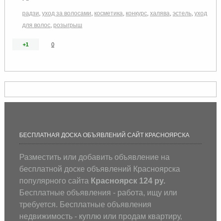
радзи
,
уход за волосами
,
косметика
,
конкурс
,
халява
,
эстель
,
уход
для волос
,
розыгрыш
+1
0
БЕСПЛАТНАЯ ДОСКА ОБЪЯВЛЕНИЙ САЙТ КРАСНОЯРСКА
Разместить или добавить объявление на
бесплатной доске объявлений Красноярска
популярного сайта
Красноярск 124 ру.
Бесплатные объявления - работа, ищу или
требуется. Бесплатные объявления
недвижимость - куплю или продам квартиру,