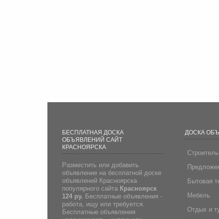
БЕСПЛАТНАЯ ДОСКА
ДОСКА ОБ
ОБЪЯВЛЕНИЙ САЙТ
КРАСНОЯРСКА
Строитель
Разместить или добавить
Предложен
объявление на бесплатной доске
объявлений Красноярска
Бытовая т
популярного сайта
Красноярск
Мебель
124 ру.
Бесплатные объявления -
работа, ищу или требуется.
Отдых и т
Бесплатные объявления