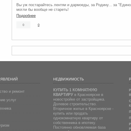
Вы уж постарайтесь лентяи и дармоеды, за Родину... за "Единол
могли бы вообще не стареть!
Подробнее
0
0
ЪЯВЛЕНИЙ
НЕДВИЖИМОСТЬ
Р
КУПИТЬ 1 КОМНАТНУЮ
Р
ство и ремонт
КВАРТИРУ
в Красноярске в
В
новостройке от застройщика.
ие услуг
С
Долевое строительство.
К
ехника
Вторичное жилье в Красноярске -
П
купить или продать
однокомнатную квартиру от
П
собственника в ипотеку.
Р
уризм
Постоянно обновляемая база
Р