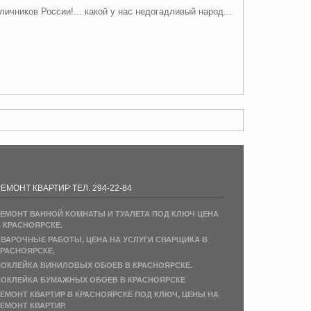
ичников России!... какой у нас недогадливый народ...
ЕМОНТ КВАРТИР ТЕЛ. 294-22-84
ЕМОНТ ВАННОЙ КОМНАТЫ И ТУАЛЕТА ПОД КЛЮЧ ЦЕНА
 КРАСНОЯРСКЕ.
ВАРОЧНЫЕ РАБОТЫ, ЦЕНА НА УСЛУГИ СВАРЩИКА В
РАСНОЯРСКЕ.
ОКЛЕЙКА ВИНИЛОВЫХ ОБОЕВ В КРАСНОЯРСКЕ.
ОКЛЕЙКА БУМАЖНЫХ ОБОЕВ В КРАСНОЯРСКЕ
ЕМОНТ КВАРТИР В КРАСНОЯРСКЕ ПОД КЛЮЧ, ЦЕНЫ НА
ЕМОНТ КВАРТИР.