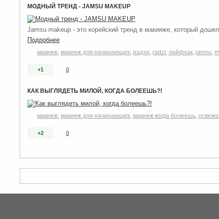
МОДНЫЙ ТРЕНД - JAMSU MAKEUP
Jamsu makeup - это корейский тренд в макияже, который дошел 
Подробнее
макияж
,
макияж для начинающих
,
радзи
,
radzi
,
лайфхак
,
jamsu
,
m
+1
0
КАК ВЫГЛЯДЕТЬ МИЛОЙ, КОГДА БОЛЕЕШЬ?!
макияж
,
макияж для начинающих
,
макияж когда болеешь
,
освежа
+2
0