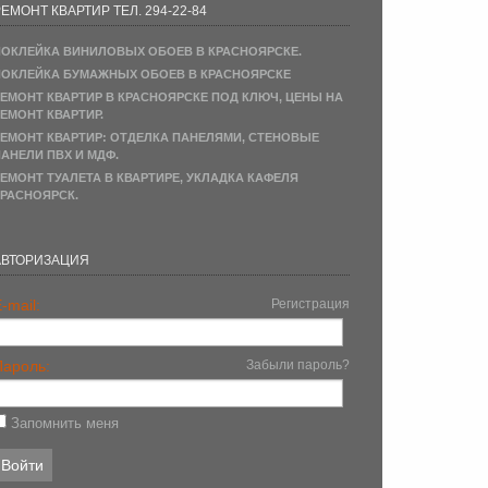
ЕМОНТ КВАРТИР ТЕЛ. 294-22-84
ОКЛЕЙКА ВИНИЛОВЫХ ОБОЕВ В КРАСНОЯРСКЕ.
ОКЛЕЙКА БУМАЖНЫХ ОБОЕВ В КРАСНОЯРСКЕ
ЕМОНТ КВАРТИР В КРАСНОЯРСКЕ ПОД КЛЮЧ, ЦЕНЫ НА
ЕМОНТ КВАРТИР.
ЕМОНТ КВАРТИР: ОТДЕЛКА ПАНЕЛЯМИ, СТЕНОВЫЕ
АНЕЛИ ПВХ И МДФ.
ЕМОНТ ТУАЛЕТА В КВАРТИРЕ, УКЛАДКА КАФЕЛЯ
РАСНОЯРСК.
АВТОРИЗАЦИЯ
-mail:
Регистрация
Пароль:
Забыли пароль?
Запомнить меня