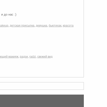
и до нас :)
akeup
,
детская присыпка
,
девушка
,
бьютихак
,
красота
ющий макияж
,
радзи
,
radzi
,
свежий вид