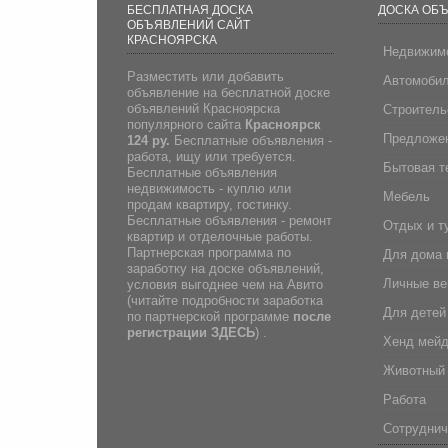
БЕСПЛАТНАЯ ДОСКА
ДОСКА ОБ
ОБЪЯВЛЕНИЙ САЙТ
КРАСНОЯРСКА
Недвижим
Разместить или добавить
Автомоби
объявление на бесплатной доске
объявлений Красноярска
Строитель
популярного сайта
Красноярск
Предложен
124 ру.
Бесплатные объявления -
работа, ищу или требуется.
Бытовая т
Бесплатные объявления
недвижимость - куплю или
Мебель
продам квартиру, гостинку.
Бесплатные объявления - ремонт
Отдых и т
квартир и отделочные работы.
Партнерская программа по
Для дома 
заработку на доске объявлений,
Личные в
условия выгоднее чем на Авито
(
читайте подробности заработка
Для детей
по партнерской программе
после
регистрации
ЗДЕСЬ
) .
Хенд мей
Животный
Работа
Сотруднич