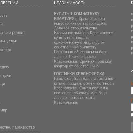
ЪЯВЛЕНИЙ
НЕДВИЖИМОСТЬ
Р
КУПИТЬ 1 КОМНАТНУЮ
П
ость
КВАРТИРУ
в Красноярске в
П
новостройке от застройщика.
ли
Р
Долевое строительство.
Р
ство и ремонт
Вторичное жилье в Красноярске -
купить или продать
Р
ие услуг
однокомнатную квартиру от
П
собственника в ипотеку.
Р
ехника
Постоянно обновляемая база
К
данных 1 комн квартир
Красноярска. Срочная продажа
квартир от собственника.
уризм
ГОСТИНКИ КРАСНОЯРСКА
.
и дачи
Городская база данных гостинок -
E
куплю, продам, обмен гостинок в
ещи
Красноярске. Самая полная и
постоянно обновляемая база
данных по гостинкам в
д
Красноярске.
 мир
ество, партнерство