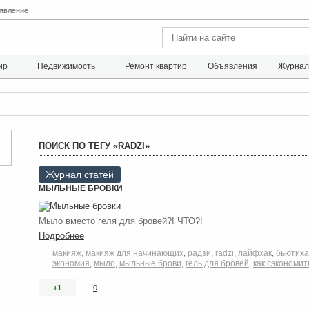
явление
ир
Недвижимость
Ремонт квартир
Объявления
Журна
ПОИСК ПО ТЕГУ «RADZI»
Журнал статей
МЫЛЬНЫЕ БРОВКИ
Мыло вместо геля для бровей?! ЧТО?!
Подробнее
макияж
,
макияж для начинающих
,
радзи
,
radzi
,
лайфхак
,
бьютиха
экономия
,
мыло
,
мыльные брови
,
гель для бровей
,
как сэкономит
+1
0