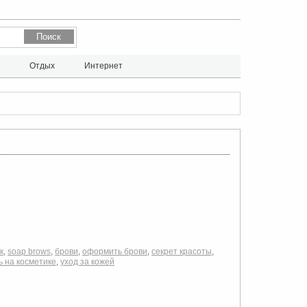
л
Отдых
Интернет
к
,
soap brows
,
брови
,
оформить брови
,
секрет красоты
,
ь на косметике
,
уход за кожей