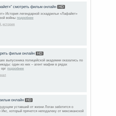
айет»" смотреть фильм онлайн
HD
т» История легендарной эскадрильи «Лафайет»
вой войны
подробнее
̆
,
история
треть фильм онлайн
HD
ших выпускника полицейской академии оказались по
икады: один из них – агент мафии в рядах
 орг
подробнее
инал
 фильм онлайн
HD
будущем уставший от жизни Логан заботится о
 Икс, который прячется неподалеку от мексиканской