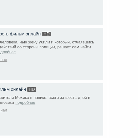
треть фильм онлайн
HD
 человека, чью жену убили и который, отчаявшись
действий со стороны полиции, решает сам найти
одробнее
инал
фильм онлайн
HD
жители Мехико в панике: всего за шесть дней в
еловека
подробнее
инал