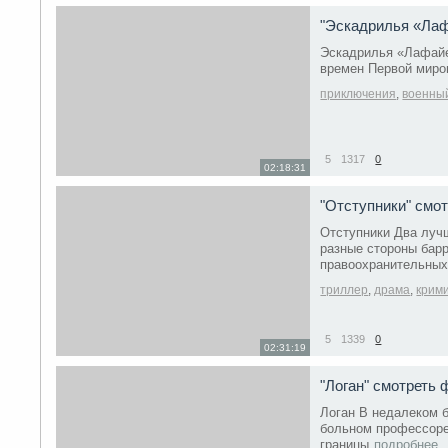
"Эскадрилья «Лаф
Эскадрилья «Лафайе
времен Первой миро
приключения
,
военныи
5
1317
0
02:18:31
"Отступники" смо
Отступники Два луч
разные стороны барр
правоохранительных
триллер
,
драма
,
крим
5
1339
0
02:31:19
"Логан" смотреть
Логан В недалеком 
больном профессоре
границы
подробнее