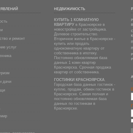
ЪЯВЛЕНИЙ
НЕДВИЖИМОСТЬ
Р
КУПИТЬ 1 КОМНАТНУЮ
Р
ость
КВАРТИРУ
в Красноярске в
В
новостройке от застройщика.
ли
С
Долевое строительство.
К
ство и ремонт
Вторичное жилье в Красноярске -
П
купить или продать
ие услуг
однокомнатную квартиру от
П
собственника в ипотеку.
Р
ехника
Постоянно обновляемая база
Р
данных 1 комн квартир
Красноярска. Срочная продажа
квартир от собственника.
уризм
ГОСТИНКИ КРАСНОЯРСКА
.
и дачи
Городская база данных гостинок -
E
куплю, продам, обмен гостинок в
ещи
Красноярске. Самая полная и
постоянно обновляемая база
данных по гостинкам в
д
Красноярске.
 мир