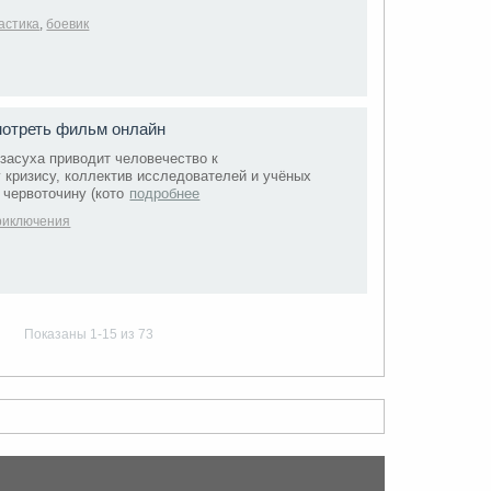
астика
,
боевик
мотреть фильм онлайн
засуха приводит человечество к
 кризису, коллектив исследователей и учёных
 червоточину (кото
подробнее
риключения
Показаны 1-15 из 73