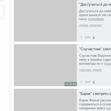
"Достучаться до 
Достучаться до небе
врачи выносят им см
часы
подробнее
драма
,
комедия
5
1900
0
"Соучастник" смо
Соучастник Водитель
нему в машину сади
километры по н
под
триллер
,
драма
5
1688
0
01:59:56
"Барак" смотреть
Барак Фильм рассказ
содержаться в осно
нападению врага
по