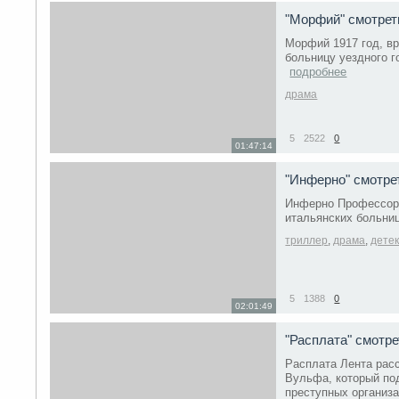
"Морфий​" смотре
Морфий 1917 год, в
больницу уездного г
подробнее
драма
5
2522
0
01:47:14
"Инферно" смотре
Инферно Профессор 
итальянских больни
триллер
,
драма
,
дете
5
1388
0
02:01:49
"Расплата" смотр
Расплата Лента рас
Вульфа, который по
преступных организ