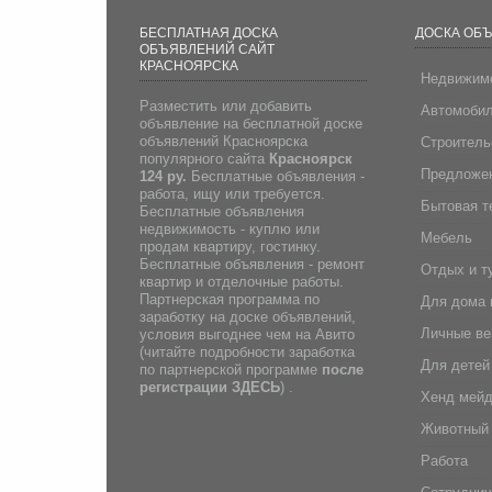
БЕСПЛАТНАЯ ДОСКА
ДОСКА ОБ
ОБЪЯВЛЕНИЙ САЙТ
КРАСНОЯРСКА
Недвижим
Разместить или добавить
Автомоби
объявление на бесплатной доске
объявлений Красноярска
Строитель
популярного сайта
Красноярск
Предложен
124 ру.
Бесплатные объявления -
работа, ищу или требуется.
Бытовая т
Бесплатные объявления
недвижимость - куплю или
Мебель
продам квартиру, гостинку.
Бесплатные объявления - ремонт
Отдых и т
квартир и отделочные работы.
Партнерская программа по
Для дома 
заработку на доске объявлений,
Личные в
условия выгоднее чем на Авито
(
читайте подробности заработка
Для детей
по партнерской программе
после
регистрации
ЗДЕСЬ
) .
Хенд мей
Животный
Работа