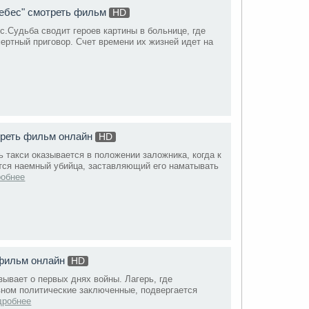
небес" смотреть фильм
HD
с.Судьба сводит героев картины в больнице, где
ертный приговор. Счет времени их жизней идет на
треть фильм онлайн
HD
 такси оказывается в положении заложника, когда к
тся наемный убийца, заставляющий его наматывать
робнее
 фильм онлайн
HD
ывает о первых днях войны. Лагерь, где
вном политические заключенные, подвергается
дробнее