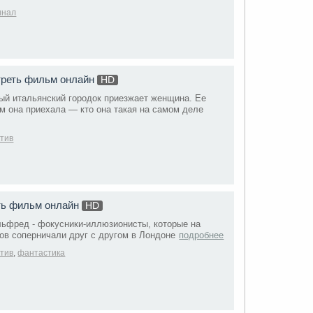
инал
треть фильм онлайн
HD
ый итальянский городок приезжает женщина. Ее
ем она приехала — кто она такая на самом деле
ктив
ть фильм онлайн
HD
льфред - фокусники-иллюзионисты, которые на
ов соперничали друг с другом в Лондоне
подробнее
ктив
,
фантастика