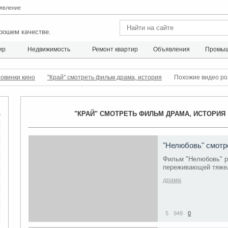
явление
рошем качестве.
ир
Недвижимость
Ремонт квартир
Объявления
Промыш
овинки кино
"Край" смотреть фильм драма, история
Похожие видео ро
"КРАЙ" СМОТРЕТЬ ФИЛЬМ ДРАМА, ИСТОРИЯ
"Нелюбовь" смотр
Фильм "Нелюбовь" р
переживающей тяже
драма
5
949
0