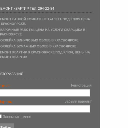
ЕМОНТ КВАРТИР ТЕЛ. 294-22-84
ЕМОНТ ВАННОЙ КОМНАТЫ И ТУАЛЕТА ПОД КЛЮЧ ЦЕНА
 КРАСНОЯРСКЕ.
ВАРОЧНЫЕ РАБОТЫ, ЦЕНА НА УСЛУГИ СВАРЩИКА В
РАСНОЯРСКЕ.
ОКЛЕЙКА ВИНИЛОВЫХ ОБОЕВ В КРАСНОЯРСКЕ.
ОКЛЕЙКА БУМАЖНЫХ ОБОЕВ В КРАСНОЯРСКЕ
ЕМОНТ КВАРТИР В КРАСНОЯРСКЕ ПОД КЛЮЧ, ЦЕНЫ НА
ЕМОНТ КВАРТИР.
АВТОРИЗАЦИЯ
-mail:
Регистрация
Пароль:
Забыли пароль?
Запомнить меня