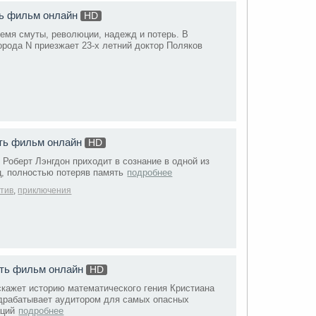
ть фильм онлайн
HD
ремя смуты, революции, надежд и потерь. В
орода N приезжает 23-х летний доктор Поляков
ть фильм онлайн
HD
Роберт Лэнгдон приходит в сознание в одной из
ц, полностью потеряв память
подробнее
ктив
,
приключения
еть фильм онлайн
HD
скажет историю математического гения Кристиана
драбатывает аудитором для самых опасных
аций
подробнее