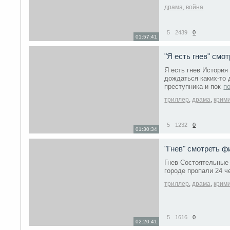
драма
,
война
5
2439
0
01:57:41
"Я есть гнев" смо
Я есть гнев История
дождаться каких-то 
преступника и пок
п
триллер
,
драма
,
крим
5
1232
0
01:30:34
"Гнев" смотреть 
Гнев Состоятельные 
городе пропали 24 ч
триллер
,
драма
,
крим
5
1616
0
02:20:41