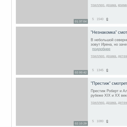
триллер
,
драма
,
крим
5
1540
0
01:37:04
"Незнакомка" смо
В небольшой северн
зовут Ирена, но зач
подробнее
триллер
,
драма
,
дете
5
1345
0
02:00:42
"Престиж" смотре
Престиж Роберт и А
рубеже XIX и XX век
триллер
,
драма
,
дете
5
1080
0
02:10:29