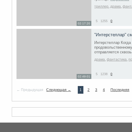
триллер
,
драма
,
фант
5
1255
0
02:17:20
"Интерстеллар" с
Интерстеллар Когда 
продовольственному
отправляется сквозь
драма
,
фантастика
,
п
5
1238
0
02:49:01
← Предыдущая
Следующая →
1
2
3
4
Последняя