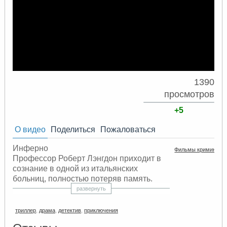
1390
просмотров
+5
О видео
Поделиться
Пожаловаться
Инферно
Фильмы криминал д
Профессор Роберт Лэнгдон приходит в
сознание в одной из итальянских
больниц, полностью потеряв память.
Местный врач Сиенна Брукс пытается
развернуть
помочь Роберту не только восстановить
воспоминания, но и остановить
триллер
,
драма
,
детектив
,
приключения
загадочных злоумышленников, которые