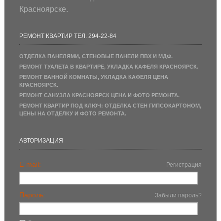
Красноярске.
РЕМОНТ КВАРТИР ТЕЛ. 294-22-84
ОТДЕЛКА ПАНЕЛЯМИ, СТЕНОВЫЕ ПАНЕЛИ ПВХ И МДФ.
РЕМОНТ ТУАЛЕТА В КВАРТИРЕ, УКЛАДКА КАФЕЛЯ КРАСНОЯРСК.
РЕМОНТ ВАННОЙ КОМНАТЫ, УКЛАДКА КАФЕЛЯ ЦЕНА
КРАСНОЯРСК.
РЕМОНТ САНУЗЛА КРАСНОЯРСК ЦЕНА И ФОТО РЕМОНТА.
РЕМОНТ КВАРТИР ПОД КЛЮЧ: ОТДЕЛКА СТЕН ГИПСОКАРТОНОМ,
ЦЕНЫ НА ОТДЕЛКУ И ФОТО РЕМОНТА.
АВТОРИЗАЦИЯ
E-mail:
Регистрация
Пароль:
Забыли пароль?