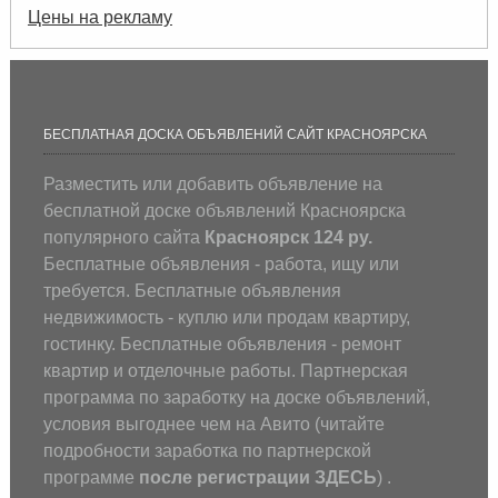
Цены на рекламу
БЕСПЛАТНАЯ ДОСКА ОБЪЯВЛЕНИЙ САЙТ КРАСНОЯРСКА
Разместить или добавить объявление на
бесплатной доске объявлений Красноярска
популярного сайта
Красноярск 124 ру.
Бесплатные объявления - работа, ищу или
требуется. Бесплатные объявления
недвижимость - куплю или продам квартиру,
гостинку. Бесплатные объявления - ремонт
квартир и отделочные работы. Партнерская
программа по заработку на доске объявлений,
условия выгоднее чем на Авито (
читайте
подробности заработка по партнерской
программе
после регистрации
ЗДЕСЬ
) .