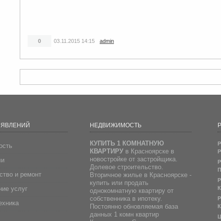
0
03.11.2015
14:15
admin
ЪЯВЛЕНИЙ
НЕДВИЖИМОСТЬ
Р
КУПИТЬ 1 КОМНАТНУЮ
Р
ость
КВАРТИРУ
в Красноярске в
Р
новостройке от застройщика.
ли
Р
Долевое строительство.
П
ство и ремонт
Вторичное жилье в Красноярске -
Р
купить или продать
ие услуг
К
однокомнатную квартиру от
собственника в ипотеку.
Р
ехника
Постоянно обновляемая база
К
данных 1 комн квартир
Ц