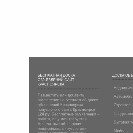
БЕСПЛАТНАЯ ДОСКА
ДОСКА ОБ
ОБЪЯВЛЕНИЙ САЙТ
КРАСНОЯРСКА
Недвижим
Разместить или добавить
Автомоби
объявление на бесплатной доске
объявлений Красноярска
Строитель
популярного сайта
Красноярск
Предложен
124 ру.
Бесплатные объявления -
работа, ищу или требуется.
Бытовая т
Бесплатные объявления
недвижимость - куплю или
Мебель