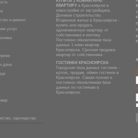
КУПИТЬ 1 КОМНАТНУЮ
Р
ость
КВАРТИРУ
в Красноярске в
В
новостройке от застройщика.
ли
С
Долевое строительство.
К
ство и ремонт
Вторичное жилье в Красноярске -
П
купить или продать
ие услуг
однокомнатную квартиру от
П
собственника в ипотеку.
Р
ехника
Постоянно обновляемая база
Р
данных 1 комн квартир
Красноярска. Срочная продажа
квартир от собственника.
уризм
ГОСТИНКИ КРАСНОЯРСКА
.
и дачи
Городская база данных гостинок -
E
куплю, продам, обмен гостинок в
ещи
Красноярске. Самая полная и
постоянно обновляемая база
данных по гостинкам в
д
Красноярске.
 мир
ество, партнерство