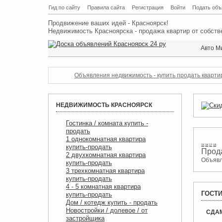
Гид по сайту
Правила сайта
Регистрация
Войти
Подать объ
Продвижение ваших идей - Красноярск!
Недвижимость Красноярска - продажа квартир от собств
Авто М
Объявления недвижимость - купить продать квартиру
НЕДВИЖИМОСТЬ КРАСНОЯРСК
Гостинка / комната купить -
продать
1 однокомнатная квартира
купить-продать
15
16
17
18
Объя
2 двухкомнатная квартира
Объявл
купить-продать
3 трехкомнатная квартира
купить-продать
4 - 5 комнатная квартира
ГОСТИ
купить-продать
Дом / котедж купить - продать
Новостройки / долевое / от
СДАМ
застройщика