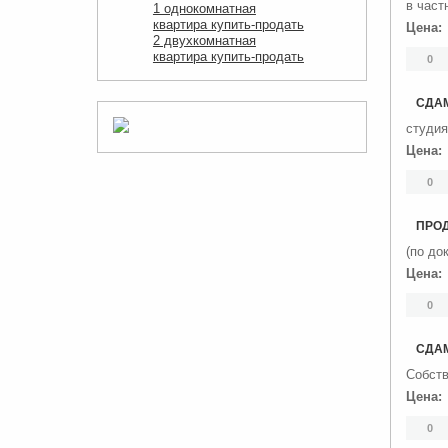
в част
1 однокомнатная
квартира купить-продать
Цена:
2 двухкомнатная
квартира купить-продать
0
СДАМ
студия
Цена:
0
ПРО
(по до
Цена:
0
СДАМ
Собств
Цена:
0