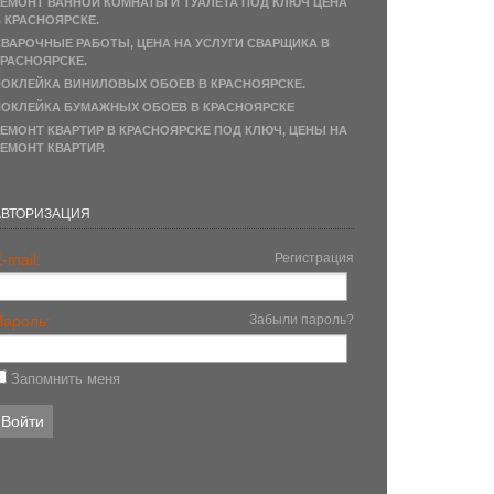
ЕМОНТ ВАННОЙ КОМНАТЫ И ТУАЛЕТА ПОД КЛЮЧ ЦЕНА
 КРАСНОЯРСКЕ.
ВАРОЧНЫЕ РАБОТЫ, ЦЕНА НА УСЛУГИ СВАРЩИКА В
РАСНОЯРСКЕ.
ОКЛЕЙКА ВИНИЛОВЫХ ОБОЕВ В КРАСНОЯРСКЕ.
ОКЛЕЙКА БУМАЖНЫХ ОБОЕВ В КРАСНОЯРСКЕ
ЕМОНТ КВАРТИР В КРАСНОЯРСКЕ ПОД КЛЮЧ, ЦЕНЫ НА
ЕМОНТ КВАРТИР.
АВТОРИЗАЦИЯ
-mail:
Регистрация
Пароль:
Забыли пароль?
Запомнить меня