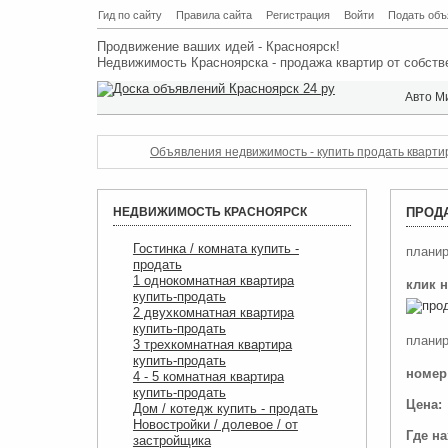
Гид по сайту
Правила сайта
Регистрация
Войти
Подать объ
Продвижение ваших идей - Красноярск!
Недвижимость Красноярска - продажа квартир от собств
Авто М
Объявления недвижимость - купить продать квартиру
НЕДВИЖИМОСТЬ КРАСНОЯРСК
ПРОДА
Гостинка / комната купить -
планир
продать
1 однокомнатная квартира
клик 
купить-продать
2 двухкомнатная квартира
купить-продать
планир
3 трехкомнатная квартира
купить-продать
номер
4 - 5 комнатная квартира
купить-продать
Цена:
Дом / котедж купить - продать
Новостройки / долевое / от
Где н
застройщика