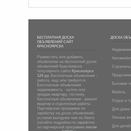
БЕСПЛАТНАЯ ДОСКА
ДОСКА ОБ
ОБЪЯВЛЕНИЙ САЙТ
КРАСНОЯРСКА
Недвижим
Разместить или добавить
Автомоби
объявление на бесплатной доске
объявлений Красноярска
Строитель
популярного сайта
Красноярск
Предложен
124 ру.
Бесплатные объявления -
работа, ищу или требуется.
Бытовая т
Бесплатные объявления
недвижимость - куплю или
Мебель
продам квартиру, гостинку.
Бесплатные объявления - ремонт
Отдых и т
квартир и отделочные работы.
Партнерская программа по
Для дома 
заработку на доске объявлений,
Личные в
условия выгоднее чем на Авито
(
читайте подробности заработка
Для детей
по партнерской программе
после