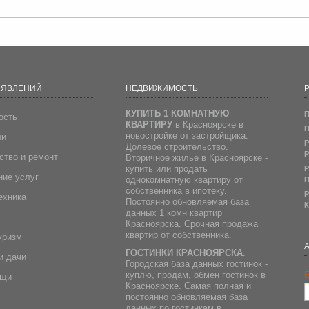
ЪЯВЛЕНИЙ
НЕДВИЖИМОСТЬ
Р
КУПИТЬ 1 КОМНАТНУЮ
П
ость
КВАРТИРУ
в Красноярске в
П
новостройке от застройщика.
ли
Р
Долевое строительство.
Р
ство и ремонт
Вторичное жилье в Красноярске -
купить или продать
Р
ие услуг
однокомнатную квартиру от
П
собственника в ипотеку.
Р
ехника
Постоянно обновляемая база
К
данных 1 комн квартир
Красноярска. Срочная продажа
квартир от собственника.
уризм
ГОСТИНКИ КРАСНОЯРСКА
.
и дачи
Городская база данных гостинок -
E
куплю, продам, обмен гостинок в
ещи
Красноярске. Самая полная и
постоянно обновляемая база
данных по гостинкам в