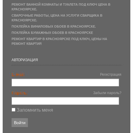
РЕМОНТ ВАННОЙ КОМНАТЫ И ТУАЛЕТА ПОД КЛЮЧ ЦЕНА В
КРАСНОЯРСКЕ.
СВАРОЧНЫЕ РАБОТЫ, ЦЕНА НА УСЛУГИ СВАРЩИКА В
КРАСНОЯРСКЕ.
ПОКЛЕЙКА ВИНИЛОВЫХ ОБОЕВ В КРАСНОЯРСКЕ.
ПОКЛЕЙКА БУМАЖНЫХ ОБОЕВ В КРАСНОЯРСКЕ
РЕМОНТ КВАРТИР В КРАСНОЯРСКЕ ПОД КЛЮЧ, ЦЕНЫ НА
РЕМОНТ КВАРТИР.
АВТОРИЗАЦИЯ
E-mail:
Регистрация
Пароль:
Забыли пароль?
Запомнить меня