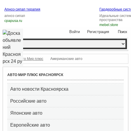
Апноэ сипап терапия
Гардеробные сист
апноэ сипап
Идеальные систем
пространства
cpapusa.ru
mebel.store
Войти
Регистрация
Поиск
Авто Мир плюс
Американские авто
АВТО МИР ПЛЮС КРАСНОЯРСК
Авто новости Красноярска
Российские авто
Японские авто
Европейские авто