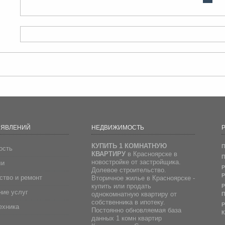
ЪЯВЛЕНИЙ
НЕДВИЖИМОСТЬ
Р
КУПИТЬ 1 КОМНАТНУЮ
П
ость
КВАРТИРУ
в Красноярске в
П
новостройке от застройщика.
ли
Р
Долевое строительство.
Р
ство и ремонт
Вторичное жилье в Красноярске -
купить или продать
Р
ие услуг
однокомнатную квартиру от
П
собственника в ипотеку.
Р
ехника
Постоянно обновляемая база
К
данных 1 комн квартир