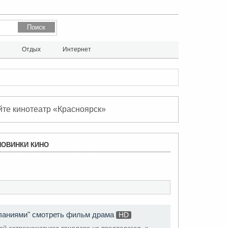
л
Отдых
Интернет
йте кинотеатр «Красноярск»
R
НОВИНКИ КИНО
S
S
ланиями" смотреть фильм драма
HD