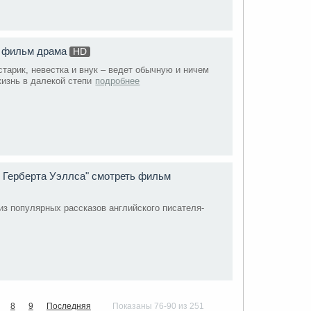
ь фильм драма
HD
тарик, невестка и внук – ведет обычную и ничем
изнь в далекой степи
подробнее
Герберта Уэллса" смотреть фильм
из популярных рассказов английского писателя-
8
9
Последняя
Показаны 76-90 из 251