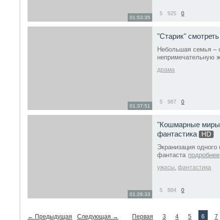
5
925
0
01:53:35
"Старик" смотрет
Небольшая семья – с
непримечательную ж
драма
5
987
0
01:37:51
"Кошмарные миры 
фантастика
HD
Экранизация одного 
фантаста
подробнее
ужасы
,
фантастика
5
884
0
01:28:33
← Предыдущая
Следующая →
Первая
3
4
5
6
7