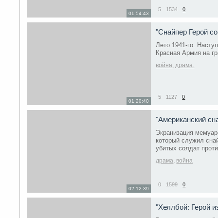
5
1534
0
01:54:43
"Снайпер Герой с
Лето 1941-го. Насту
Красная Армия на г
война
,
драма.
5
1127
0
01:20:40
"Американский сн
Экранизация мемуаро
который служил сна
убитых солдат прот
драма
,
война
0
1599
0
02:12:39
"Хеллбой: Герой 