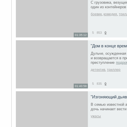
С грузовика, везуще
один из контейнеров
боевик
,
комедия
,
трил
5
853
0
01:35:12
"Дом в конце врем
Дульче, осужденная 
и возвращается в п
преступление
подро
детектив
,
триллер
5
835
0
01:40:58
"Изгоняющий дьяв
В семью известной а
дочь начинает вест
ужасы