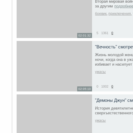
Вторая мировая вой
за другим
подробне
боевик
,
приключения
,
5
1361
0
02:01:32
"Вечность" смотр
Жизнь молодой женщ
ночи, когда она в уж
избивает и насилует
ужасы
0
1002
0
02:05:10
"Демоны Джун" с
История девятилетне
сверхъестественног
ужасы