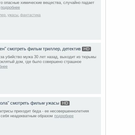
го опасные химические вещества, случайно падает
подробнее
лер
,
ужасы
,
фантастика
ен" смотреть фильм триллер, детектив
HD
за убийство мужа 30 лет назад, выходит из тюрьмы
роклятый дом, где было совершено страшное
бнее
ола" смотреть фильм ужасы
HD
ктрисы приходит беда - ее несовершеннолетняя
и себя неадекватным образом
подробнее