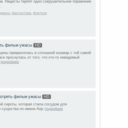
на. Нацисты терпят одно сокрушительное поражение
е
ужасы
,
фантастика
,
фэнтези
еть фильм ужасы
HD
ины превратилась в сплошной кошмар с той самой
асе проснулась от того, что кто-то невидимый
подробнее
мотреть фильм ужасы
HD
й сироты, которая стала сосудом для
о существа по имени Аер
подробнее