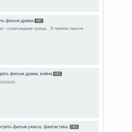
еть фильм драма
HD
екс - сумасшедшая троица... В прямом смысле
реть фильм драма, война
HD
одробнее
мотреть фильм ужасы, фантастика.
HD