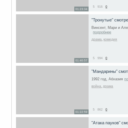
5
916
0
01:23:34
"Тронутые" смотр
Винсент, Мари и Ал
подробнее
драма
,
комедия
5
994
0
01:40:57
"Мандарины" смот
1992 год, Абхазия
п
война
,
драма
5
862
0
01:22:59
"Атака пауков" с