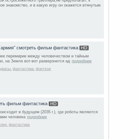
ой остросюжетного триллера,не предполагал, к
ое знакомство, и в какую игру он окажется втянутым
 армия" смотреть фильм фантастика
HD
внее перемирие между человечеством и тайным
, на Земле вот-вот разверзнется ад
подробнее
ужасы
,
фантастика
,
фэнтези
еть фильм фантастика
HD
исходит в будущем (2035 г.), где роботы являются
ами человека
подробнее
ллер
,
фантастика