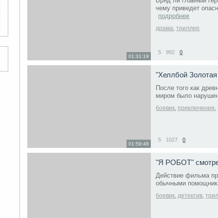
Вряд ли главный гер
чему приведет опасн
подробнее
драма
,
триллер
5
992
0
01:31:19
"Хеллбой Золотая
После того как дре
миром было нарушено
боевик
,
приключения
,
5
1027
0
01:59:48
"Я РОБОТ" смотр
Действие фильма про
обычными помощник
боевик
,
детектив
,
три