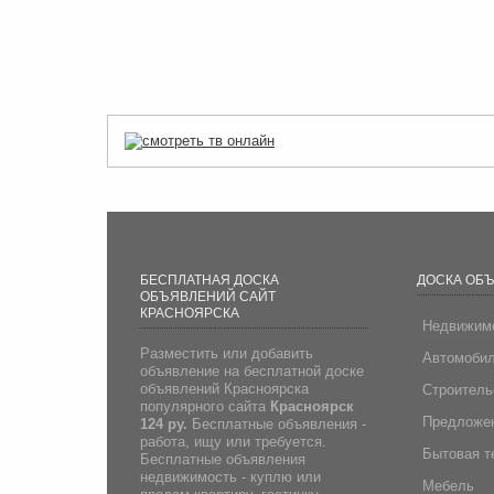
БЕСПЛАТНАЯ ДОСКА
ДОСКА ОБ
ОБЪЯВЛЕНИЙ САЙТ
КРАСНОЯРСКА
Недвижим
Разместить или добавить
Автомоби
объявление на бесплатной доске
объявлений Красноярска
Строитель
популярного сайта
Красноярск
Предложен
124 ру.
Бесплатные объявления -
работа, ищу или требуется.
Бытовая т
Бесплатные объявления
недвижимость - куплю или
Мебель