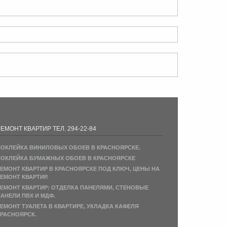
ЕМОНТ КВАРТИР ТЕЛ. 294-22-84
ОКЛЕЙКА ВИНИЛОВЫХ ОБОЕВ В КРАСНОЯРСКЕ.
ОКЛЕЙКА БУМАЖНЫХ ОБОЕВ В КРАСНОЯРСКЕ
ЕМОНТ КВАРТИР В КРАСНОЯРСКЕ ПОД КЛЮЧ, ЦЕНЫ НА
ЕМОНТ КВАРТИР.
ЕМОНТ КВАРТИР: ОТДЕЛКА ПАНЕЛЯМИ, СТЕНОВЫЕ
АНЕЛИ ПВХ И МДФ.
ЕМОНТ ТУАЛЕТА В КВАРТИРЕ, УКЛАДКА КАФЕЛЯ
РАСНОЯРСК.