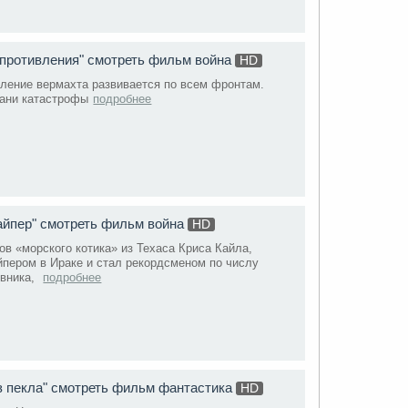
опротивления" смотреть фильм война
HD
пление вермахта развивается по всем фронтам.
рани катастрофы
подробнее
айпер" смотреть фильм война
HD
в «морского котика» из Техаса Криса Кайла,
йпером в Ираке и стал рекордсменом по числу
ивника,
подробнее
из пекла" смотреть фильм фантастика
HD