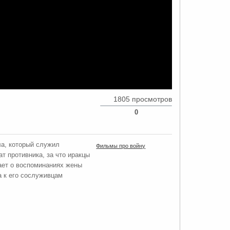
1805 просмотров
0
ла, который служил
Фильмы про войну
т противника, за что иракцы
ает о воспоминаниях жены
а к его сослуживцам