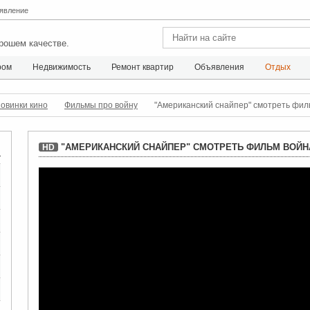
явление
рошем качестве.
ром
Недвижимость
Ремонт квартир
Объявления
Отдых
овинки кино
Фильмы про войну
"Американский снайпер" смотреть фил
"АМЕРИКАНСКИЙ СНАЙПЕР" СМОТРЕТЬ ФИЛЬМ ВОЙН
HD