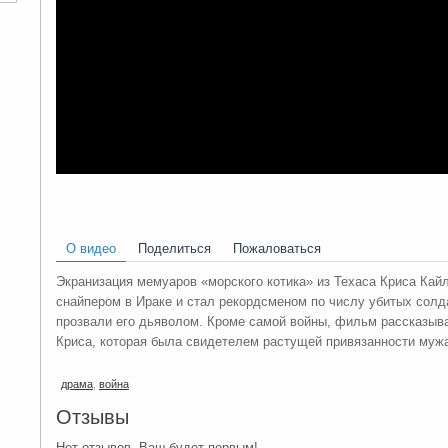
О видео
Поделиться
Пожаловаться
Экранизация мемуаров «морского котика» из Техаса Криса Кай
снайпером в Ираке и стал рекордсменом по числу убитых солда
прозвали его дьяволом. Кроме самой войны, фильм рассказыв
Криса, которая была свидетелем растущей привязанности муж
драма
,
война
Отзывы
Нет отзывов. Ваш будет первым!