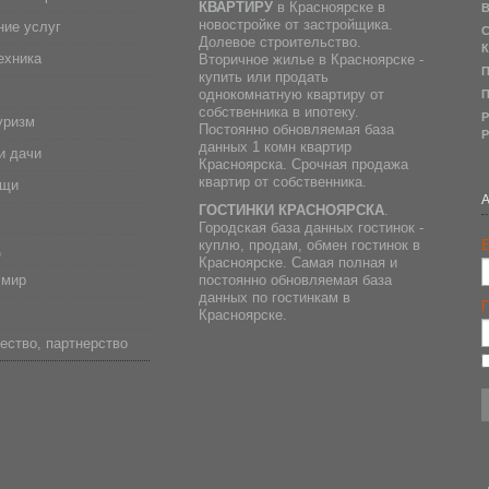
КВАРТИРУ
в Красноярске в
В
новостройке от застройщика.
ие услуг
С
Долевое строительство.
К
ехника
Вторичное жилье в Красноярске -
П
купить или продать
однокомнатную квартиру от
П
собственника в ипотеку.
Р
уризм
Постоянно обновляемая база
Р
данных 1 комн квартир
и дачи
Красноярска. Срочная продажа
квартир от собственника.
ещи
ГОСТИНКИ КРАСНОЯРСКА
.
Городская база данных гостинок -
E
куплю, продам, обмен гостинок в
д
Красноярске. Самая полная и
 мир
постоянно обновляемая база
данных по гостинкам в
Красноярске.
ество, партнерство