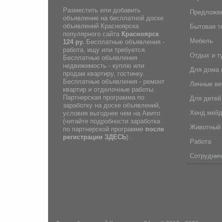
Разместить или добавить
Предложен
объявление на бесплатной доске
объявлений Красноярска
Бытовая т
популярного сайта
Красноярск
Мебель
124 ру.
Бесплатные объявления -
работа, ищу или требуется.
Отдых и т
Бесплатные объявления
недвижимость - куплю или
Для дома 
продам квартиру, гостинку.
Бесплатные объявления - ремонт
Личные в
квартир и отделочные работы.
Партнерская программа по
Для детей
заработку на доске объявлений,
Хенд мей
условия выгоднее чем на Авито
(
читайте подробности заработка
Животный
по партнерской программе
после
регистрации
ЗДЕСЬ
) .
Работа
Сотруднич