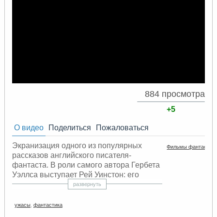
884 просмотра
+5
О видео
Поделиться
Пожаловаться
Экранизация одного из популярных
Фильмы фантастик
рассказов английского писателя-
фантаста. В роли самого автора Гербета
Уэллса выступает Рей Уинстон: его
монологи сопровождают каждую
развернуть
историю. Среди героев фильма —
молодой человек, который обменял свою
ужасы
,
фантастика
юность на богатство, безумный ученый-