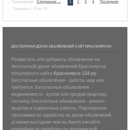
← Предыдущая
Следующая →
1
2
3
4
Последняя
Показаны 1-15 из 70
БЕСПЛАТНАЯ ДОСКА ОБЪЯВЛЕНИЙ САЙТ КРАСНОЯРСКА
Разместить или добавить объявление на
бесплатной доске объявлений Красноярска
популярного сайта
Красноярск 124 ру.
Бесплатные объявления - работа, ищу или
требуется. Бесплатные объявления
недвижимость - куплю или продам квартиру,
гостинку. Бесплатные объявления - ремонт
квартир и отделочные работы. Партнерская
программа по заработку на доске объявлений,
условия выгоднее чем на Авито (
читайте
подробности заработка по партнерской