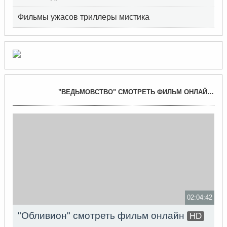
Фильмы ужасов триллеры мистика
"ВЕДЬМОВСТВО" СМОТРЕТЬ ФИЛЬМ ОНЛАЙН →
П
02:04:42
"Обливион" смотреть фильм онлайн
HD