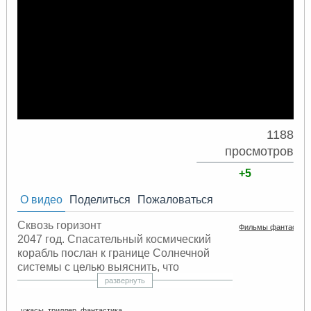
1188
просмотров
+5
О видео
Поделиться
Пожаловаться
Сквозь горизонт
Фильмы фантастик
2047 год. Спасательный космический
корабль послан к границе Солнечной
системы с целью выяснить, что
произошло с экипажем первого
развернуть
звездолета, созданного для путешествий
со сверхсветовой скоростью и бесследно
ужасы
,
триллер
,
фантастика