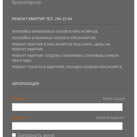
Красноярске.
РЕМОНТ КВАРТИР ТЕЛ. 294-22-84
ПОКЛЕЙКА ВИНИЛОВЫХ ОБОЕВ В КРАСНОЯРСКЕ.
ПОКЛЕЙКА БУМАЖНЫХ ОБОЕВ В КРАСНОЯРСКЕ
РЕМОНТ КВАРТИР В КРАСНОЯРСКЕ ПОД КЛЮЧ, ЦЕНЫ НА
РЕМОНТ КВАРТИР.
РЕМОНТ КВАРТИР: ОТДЕЛКА ПАНЕЛЯМИ, СТЕНОВЫЕ ПАНЕЛИ
ПВХ И МДФ.
РЕМОНТ ТУАЛЕТА В КВАРТИРЕ, УКЛАДКА КАФЕЛЯ КРАСНОЯРСК.
АВТОРИЗАЦИЯ
E-mail:
Регистрация
Пароль:
Забыли пароль?
Запомнить меня