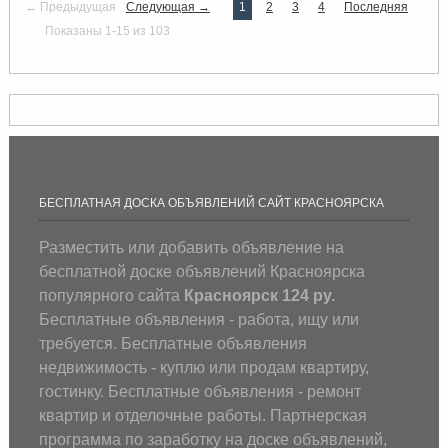
← Предыдущая
Следующая →
1
2
3
4
Последняя
Показаны 1-15 из 103
БЕСПЛАТНАЯ ДОСКА ОБЪЯВЛЕНИЙ САЙТ КРАСНОЯРСКА
Разместить или добавить объявление на
бесплатной доске объявлений Красноярска
популярного сайта
Красноярск 124 ру.
Бесплатные объявления - работа, ищу или
требуется. Бесплатные объявления
недвижимость - куплю или продам квартиру,
гостинку. Бесплатные объявления - ремонт
квартир и отделочные работы. Партнерская
программа по заработку на доске объявлений,