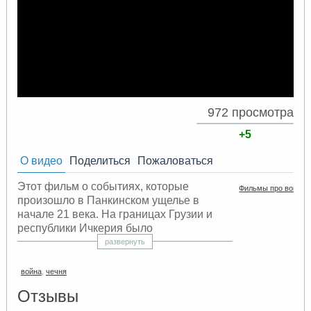
972 просмотра
+5
О видео
Поделиться
Пожаловаться
Этот фильм о событиях, которые
Фильмы про войну
произошло в Панкинском ущелье в
начале 21 века. На границах Грузии и
республики Ичкерия было
сосредоточено бандформирование. В
развернуть
одной из таких пограничных групп
проходит слух, что якобы некоторые
война
,
чечня
боевики хотят нелегально пересечь
Отзывы
Российско-Грузинскую границу. Тогда