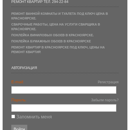
РЕМОНТ КВАРТИР ТЕЛ. 294-22-84
РЕМОНТ ВАННОЙ КОМНАТЫ И ТУАЛЕТА ПОД КЛЮЧ ЦЕНА В
КРАСНОЯРСКЕ.
СВАРОЧНЫЕ РАБОТЫ, ЦЕНА НА УСЛУГИ СВАРЩИКА В
КРАСНОЯРСКЕ.
ПОКЛЕЙКА ВИНИЛОВЫХ ОБОЕВ В КРАСНОЯРСКЕ.
ПОКЛЕЙКА БУМАЖНЫХ ОБОЕВ В КРАСНОЯРСКЕ
РЕМОНТ КВАРТИР В КРАСНОЯРСКЕ ПОД КЛЮЧ, ЦЕНЫ НА
РЕМОНТ КВАРТИР.
АВТОРИЗАЦИЯ
E-mail:
Регистрация
Пароль:
Забыли пароль?
Запомнить меня