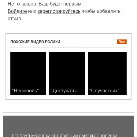
честь и власть. Тысячи умрут за славу. И
Нет отзывов. Ваш будет первым!
за любовь нация сгорит дотла
Войдите
или
зарегистрируйтесь
чтобы добавлять
отзыв
ПОХОЖИЕ ВИДЕО РОЛИКИ
Все
"Нелюбовь" смотреть фильм онлайн
"Достучаться до небес" смотреть фильм
"Соучастник" смотреть фильм онлайн
БЕСПЛАТНАЯ ДОСКА ОБЪЯВЛЕНИЙ САЙТ КРАСНОЯРСКА