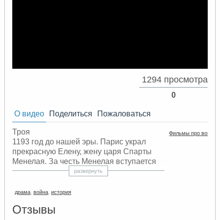
1294 просмотра
0
О видео
Поделиться
Пожаловаться
Троя
Фильмы про войну
1193 год до нашей эры. Парис украл
прекрасную Елену, жену царя Спарты
Менелая. За честь Менелая вступается
его брат – царь Агамемнон. Его армия
развернуть
под предводительством Ахиллеса
подошла к Трое и взяла город в
драма
,
война
,
история
кровавую осаду, длившуюся долгих
Отзывы
десять лет…
Два мира будут воевать за