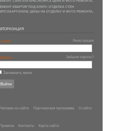
ЕМОНТ САНУЗЛА КРАСНОЯРСК ЦЕНА И ФОТО РЕМОНТА.
ЕМОНТ КВАРТИР ПОД КЛЮЧ: ОТДЕЛКА СТЕН
ИПСОКАРТОНОМ, ЦЕНЫ НА ОТДЕЛКУ И ФОТО РЕМОНТА.
АВТОРИЗАЦИЯ
-mail:
Регистрация
Пароль:
Забыли пароль?
Запомнить меня
Реклама на сайте
Партнерская программа
О сайте
Правила
Контакты
Карта сайта