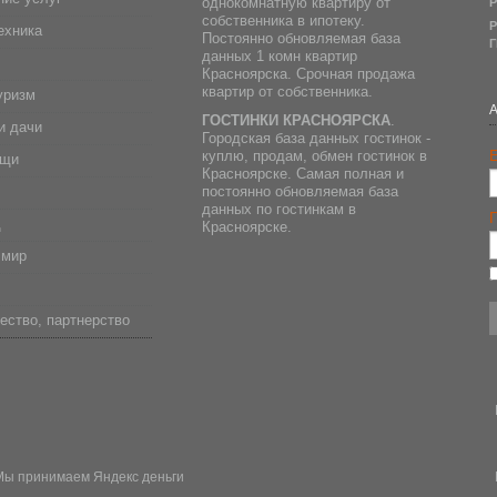
однокомнатную квартиру от
Р
собственника в ипотеку.
Р
ехника
Постоянно обновляемая база
Г
данных 1 комн квартир
Красноярска. Срочная продажа
квартир от собственника.
уризм
ГОСТИНКИ КРАСНОЯРСКА
.
и дачи
Городская база данных гостинок -
E
куплю, продам, обмен гостинок в
ещи
Красноярске. Самая полная и
постоянно обновляемая база
данных по гостинкам в
д
Красноярске.
 мир
ество, партнерство