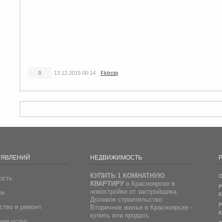
0
13.12.2015
00:14
Fktrctq
ЪЯВЛЕНИЙ
НЕДВИЖИМОСТЬ
Р
КУПИТЬ 1 КОМНАТНУЮ
О
ость
КВАРТИРУ
в Красноярске в
Р
новостройке от застройщика.
ли
К
Долевое строительство.
Р
ство и ремонт
Вторичное жилье в Красноярске -
К
купить или продать
ие услуг