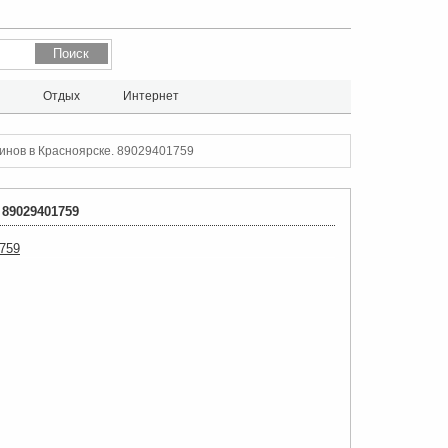
л
Отдых
Интернет
зинов в Красноярске. 89029401759
89029401759