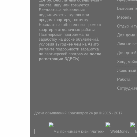
124 ру.
Бесплатные объявления -
работа, ищу или требуется.
Бытовая т
Бесплатные объявления
недвижимость - куплю или
Мебель
продам квартиру, гостинку.
Бесплатные объявления - ремонт
Отдых и т
квартир и отделочные работы.
Партнерская программа по
Для дома 
заработку на доске объявлений,
Личные в
условия выгоднее чем на Авито
(
читайте подробности заработка
Для детей
по партнерской программе
после
регистрации
ЗДЕСЬ
) .
Хенд мей
Животный
Работа
Сотруднич
Доска объявлений Красноярск 24 ру
© 2015 - 2017