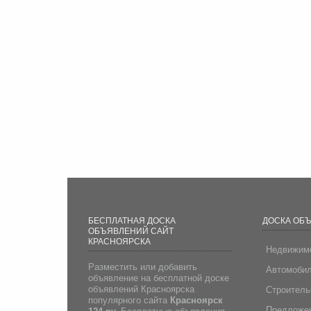
БЕСПЛАТНАЯ ДОСКА
ДОСКА ОБ
ОБЪЯВЛЕНИЙ САЙТ
КРАСНОЯРСКА
Недвижим
Разместить или добавить
Автомоби
объявление на бесплатной доске
объявлений Красноярска
Строитель
популярного сайта
Красноярск
Предложен