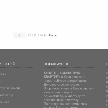
0
13.12.2015
00:14
Fktrctq
ЪЯВЛЕНИЙ
НЕДВИЖИМОСТЬ
Р
КУПИТЬ 1 КОМНАТНУЮ
О
ость
КВАРТИРУ
в Красноярске в
Р
новостройке от застройщика.
ли
К
Долевое строительство.
Р
ство и ремонт
Вторичное жилье в Красноярске -
К
купить или продать
ие услуг
однокомнатную квартиру от
Р
собственника в ипотеку.
Р
ехника
Постоянно обновляемая база
Г
данных 1 комн квартир