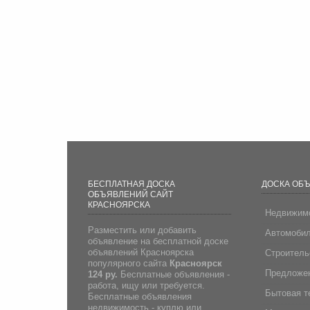
БЕСПЛАТНАЯ ДОСКА
ДОСКА ОБ
ОБЪЯВЛЕНИЙ САЙТ
КРАСНОЯРСКА
Недвижим
Разместить или добавить
Автомоби
объявление на бесплатной доске
объявлений Красноярска
Строитель
популярного сайта
Красноярск
Предложен
124 ру.
Бесплатные объявления -
работа, ищу или требуется.
Бытовая т
Бесплатные объявления
недвижимость - куплю или