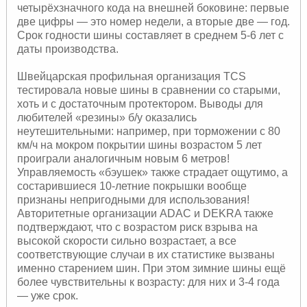
четырёхзначного кода на внешней боковине: первые
две цифры — это номер недели, а вторые две — год.
Срок годности шины составляет в среднем 5-6 лет с
даты производства.
Швейцарская профильная организация TCS
тестировала новые шины в сравнении со старыми,
хоть и с достаточным протектором. Выводы для
любителей «резины» б/у оказались
неутешительными: например, при торможении с 80
км/ч на мокром покрытии шины возрастом 5 лет
проиграли аналогичным новым 6 метров!
Управляемость «бэушек» также страдает ощутимо, а
состарившиеся 10-летние покрышки вообще
признаны непригодными для использования!
Авторитетные организации ADAC и DEKRA также
подтверждают, что с возрастом риск взрыва на
высокой скорости сильно возрастает, а все
соответствующие случаи в их статистике вызваны
именно старением шин. При этом зимние шины ещё
более чувствительны к возрасту: для них и 3-4 года
— уже срок.