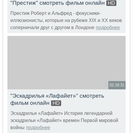
"Престиж" смотреть фильм онлайн
HD
Престиж Роберт и Альфред - фокусники-
иллюзионисты, которые на рубеже XIX и XX веков
соперничали друг с другом в Лондоне
подробнее
02:18:31
"Эскадрилья «Лафайет»" смотреть
фильм онлайн
HD
Эскадрилья «Лафайет» История легендарной
эскадрильи «Лафайет» времен Первой мировой
войны
подробнее