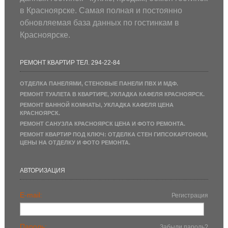
в Красноярске. Самая полная и постоянно
обновляемая база данных по гостинкам в
Красноярске.
РЕМОНТ КВАРТИР ТЕЛ. 294-22-84
ОТДЕЛКА ПАНЕЛЯМИ, СТЕНОВЫЕ ПАНЕЛИ ПВХ И МДФ.
РЕМОНТ ТУАЛЕТА В КВАРТИРЕ, УКЛАДКА КАФЕЛЯ КРАСНОЯРСК.
РЕМОНТ ВАННОЙ КОМНАТЫ, УКЛАДКА КАФЕЛЯ ЦЕНА
КРАСНОЯРСК.
РЕМОНТ САНУЗЛА КРАСНОЯРСК ЦЕНА И ФОТО РЕМОНТА.
РЕМОНТ КВАРТИР ПОД КЛЮЧ: ОТДЕЛКА СТЕН ГИПСОКАРТОНОМ,
ЦЕНЫ НА ОТДЕЛКУ И ФОТО РЕМОНТА.
АВТОРИЗАЦИЯ
E-mail:
Регистрация
Пароль:
Забыли пароль?