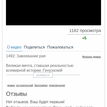
1182 просмотра
+5
О видео
Поделиться
Пожаловаться
1492: Завоевание рая
Фильмы драма жиз
Великая мечта, ставшая реальностью
всемирной истории. Генуэзский
мореплаватель Христофор Колумб всю
развернуть
жизнь мечтал открыть новые пути в
Индию. Много лет все только смеялись
драма
,
исторический
,
биография
,
приключения
над его «безумными» проектами
Отзывы
проложить морской маршрут на Восток
через Запад.
И все же Колумб смог
Нет отзывов. Ваш будет первым!
убедить испанскую королеву Изабеллу