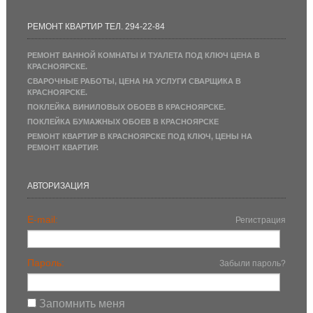
РЕМОНТ КВАРТИР ТЕЛ. 294-22-84
РЕМОНТ ВАННОЙ КОМНАТЫ И ТУАЛЕТА ПОД КЛЮЧ ЦЕНА В
КРАСНОЯРСКЕ.
СВАРОЧНЫЕ РАБОТЫ, ЦЕНА НА УСЛУГИ СВАРЩИКА В
КРАСНОЯРСКЕ.
ПОКЛЕЙКА ВИНИЛОВЫХ ОБОЕВ В КРАСНОЯРСКЕ.
ПОКЛЕЙКА БУМАЖНЫХ ОБОЕВ В КРАСНОЯРСКЕ
РЕМОНТ КВАРТИР В КРАСНОЯРСКЕ ПОД КЛЮЧ, ЦЕНЫ НА
РЕМОНТ КВАРТИР.
АВТОРИЗАЦИЯ
E-mail:
Регистрация
Пароль:
Забыли пароль?
Запомнить меня