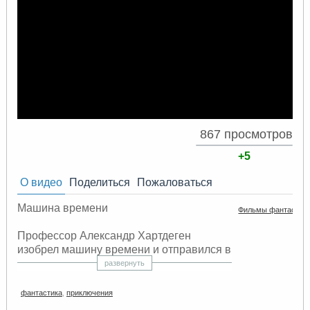
867 просмотров
+5
О видео
Поделиться
Пожаловаться
Машина времени
Фильмы фантастик
Профессор Александр Хартдеген
изобрел машину времени и отправился в
прошлое спасти свою невесту от
развернуть
случайной пули. Но ее смерть
предотвратить не удалось — прошлое
фантастика
,
приключения
нельзя изменить. В поисках ответа на