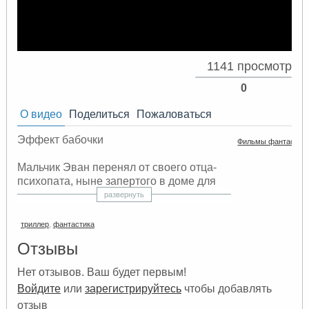
1141 просмотр
0
О видео
Поделиться
Пожаловаться
Эффект бабочки
Фильмы фантастик
Мальчик Эван перенял от своего отца-
психопата, ныне запертого в доме для
умалишённых, странную болезнь — он
развернуть
не помнит некоторых эпизодов своей
жизни, причем в эти моменты
триллер
,
фантастика
происходили довольно странные, а то и
Отзывы
ужасные, события. Возмужав и поступив
в колледж, Эван делает удивительное
Нет отзывов. Ваш будет первым!
открытие. Читая дневники, которые он
Войдите
или
зарегистрируйтесь
чтобы добавлять
писал в детстве по совету врача, Эван
может возвращаться в детство и своими
отзыв