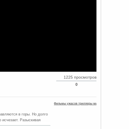
1225 просмотров
0
Фильмы ужасов триллеры мистика
авляются в горы. Но долго
 исчезает. Разыскивая
ода, так радовавшая вчера,