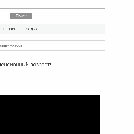
ленность
Отдых
фильм ужасов
пенсионный возраст!
.