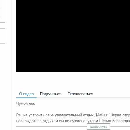
О видео
Поделиться
Пожаловаться
Чужой лес
Решив устроить себе увлекательный отдых, Майк и Шерил отпр
наслаждаться отдыхом им не суждено: утром Шерил бесследно
любимую, Майк отправляется вглубь леса, где прекрасная прир
развернуть