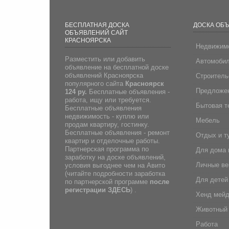
БЕСПЛАТНАЯ ДОСКА
ДОСКА ОБ
ОБЪЯВЛЕНИЙ САЙТ
КРАСНОЯРСКА
Недвижим
Разместить или добавить
Автомоби
объявление на бесплатной доске
объявлений Красноярска
Строитель
популярного сайта
Красноярск
Предложен
124 ру.
Бесплатные объявления -
работа, ищу или требуется.
Бытовая т
Бесплатные объявления
недвижимость - куплю или
Мебель
продам квартиру, гостинку.
Бесплатные объявления - ремонт
Отдых и т
квартир и отделочные работы.
Партнерская программа по
Для дома 
заработку на доске объявлений,
Личные в
условия выгоднее чем на Авито
(
читайте подробности заработка
Для детей
по партнерской программе
после
регистрации
ЗДЕСЬ
) .
Хенд мей
Животный
Работа