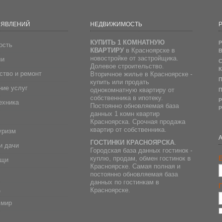
ЪЯВЛЕНИЙ
НЕДВИЖИМОСТЬ
Р
КУПИТЬ 1 КОМНАТНУЮ
Р
ость
КВАРТИРУ
в Красноярске в
В
новостройке от застройщика.
ли
С
Долевое строительство.
К
ство и ремонт
Вторичное жилье в Красноярске -
П
купить или продать
ие услуг
однокомнатную квартиру от
П
собственника в ипотеку.
Р
ехника
Постоянно обновляемая база
Р
данных 1 комн квартир
Красноярска. Срочная продажа
квартир от собственника.
уризм
ГОСТИНКИ КРАСНОЯРСКА
.
и дачи
Городская база данных гостинок -
E
куплю, продам, обмен гостинок в
ещи
Красноярске. Самая полная и
постоянно обновляемая база
данных по гостинкам в
д
Красноярске.
 мир