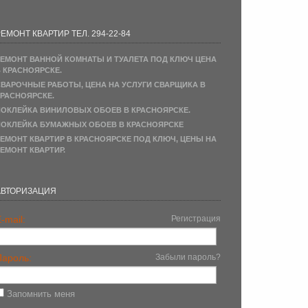
ЕМОНТ КВАРТИР ТЕЛ. 294-22-84
ЕМОНТ ВАННОЙ КОМНАТЫ И ТУАЛЕТА ПОД КЛЮЧ ЦЕНА
 КРАСНОЯРСКЕ.
ВАРОЧНЫЕ РАБОТЫ, ЦЕНА НА УСЛУГИ СВАРЩИКА В
РАСНОЯРСКЕ.
ОКЛЕЙКА ВИНИЛОВЫХ ОБОЕВ В КРАСНОЯРСКЕ.
ОКЛЕЙКА БУМАЖНЫХ ОБОЕВ В КРАСНОЯРСКЕ
ЕМОНТ КВАРТИР В КРАСНОЯРСКЕ ПОД КЛЮЧ, ЦЕНЫ НА
ЕМОНТ КВАРТИР.
АВТОРИЗАЦИЯ
-mail:
Регистрация
Пароль:
Забыли пароль?
Запомнить меня