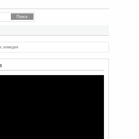
и, комедия
Я