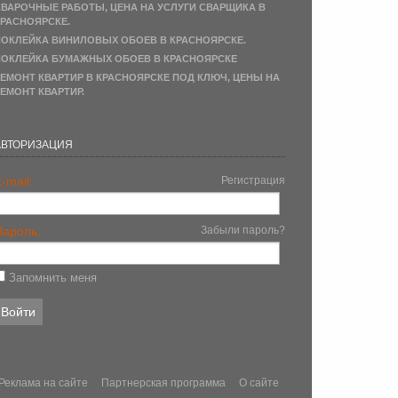
ВАРОЧНЫЕ РАБОТЫ, ЦЕНА НА УСЛУГИ СВАРЩИКА В
РАСНОЯРСКЕ.
ОКЛЕЙКА ВИНИЛОВЫХ ОБОЕВ В КРАСНОЯРСКЕ.
ОКЛЕЙКА БУМАЖНЫХ ОБОЕВ В КРАСНОЯРСКЕ
ЕМОНТ КВАРТИР В КРАСНОЯРСКЕ ПОД КЛЮЧ, ЦЕНЫ НА
ЕМОНТ КВАРТИР.
АВТОРИЗАЦИЯ
-mail:
Регистрация
Пароль:
Забыли пароль?
Запомнить меня
Реклама на сайте
Партнерская программа
О сайте