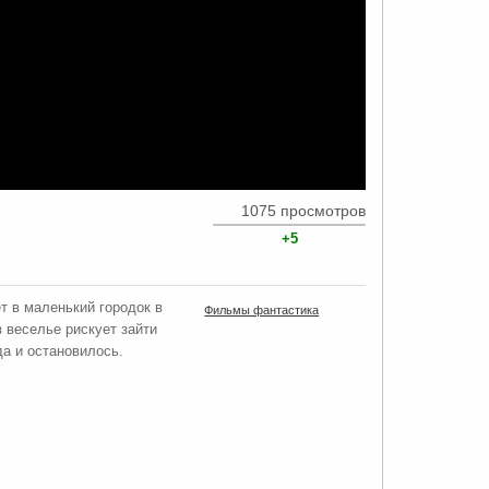
1075 просмотров
+5
т в маленький городок в
Фильмы фантастика
з веселье рискует зайти
да и остановилось.