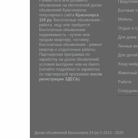
Разместить или добавить
Предложен
объявление на бесплатной доске
объявлений Красноярска
Бытовая т
популярного сайта
Красноярск
Мебель
124 ру.
Бесплатные объявления -
работа, ищу или требуется.
Отдых и т
Бесплатные объявления
недвижимость - куплю или
Для дома 
продам квартиру, гостинку.
Бесплатные объявления - ремонт
Личные в
квартир и отделочные работы.
Партнерская программа по
Для детей
заработку на доске объявлений,
Хенд мей
условия выгоднее чем на Авито
(
читайте подробности заработка
Животный
по партнерской программе
после
регистрации
ЗДЕСЬ
) .
Работа
Сотруднич
Доска объявлений Красноярск 24 ру
© 2015 - 2020