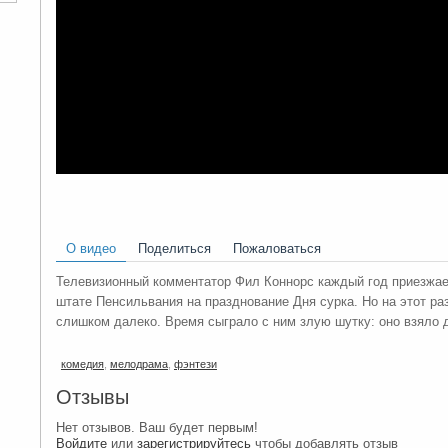
О видео
Поделиться
Пожаловаться
Телевизионный комментатор Фил Коннорс каждый год приезжае
штате Пенсильвания на празднование Дня сурка. Но на этот ра
слишком далеко. Время сыграло с ним злую шутку: оно взяло 
комедия
,
мелодрама
,
фэнтези
Отзывы
Нет отзывов. Ваш будет первым!
Войдите
или
зарегистрируйтесь
чтобы добавлять отзыв