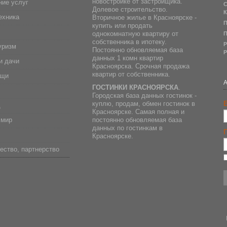
новостройке от застройщика.
ие услуг
С
Долевое строительство.
К
ехника
Вторичное жилье в Красноярске -
П
купить или продать
однокомнатную квартиру от
П
собственника в ипотеку.
Р
уризм
Постоянно обновляемая база
Р
данных 1 комн квартир
и дачи
Красноярска. Срочная продажа
квартир от собственника.
ещи
ГОСТИНКИ КРАСНОЯРСКА
.
Городская база данных гостинок -
E
куплю, продам, обмен гостинок в
д
Красноярске. Самая полная и
 мир
постоянно обновляемая база
данных по гостинкам в
Красноярске.
ество, партнерство