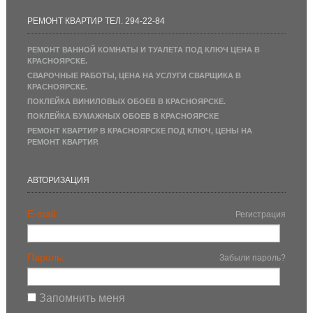
РЕМОНТ КВАРТИР ТЕЛ. 294-22-84
РЕМОНТ ВАННОЙ КОМНАТЫ И ТУАЛЕТА ПОД КЛЮЧ ЦЕНА В
КРАСНОЯРСКЕ.
СВАРОЧНЫЕ РАБОТЫ, ЦЕНА НА УСЛУГИ СВАРЩИКА В
КРАСНОЯРСКЕ.
ПОКЛЕЙКА ВИНИЛОВЫХ ОБОЕВ В КРАСНОЯРСКЕ.
ПОКЛЕЙКА БУМАЖНЫХ ОБОЕВ В КРАСНОЯРСКЕ
РЕМОНТ КВАРТИР В КРАСНОЯРСКЕ ПОД КЛЮЧ, ЦЕНЫ НА
РЕМОНТ КВАРТИР.
АВТОРИЗАЦИЯ
E-mail:
Регистрация
Пароль:
Забыли пароль?
Запомнить меня