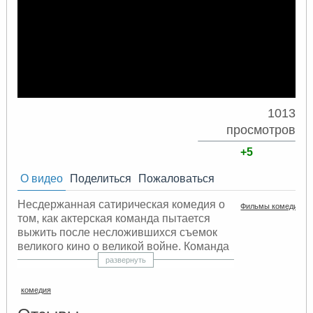
1013
просмотров
+5
О видео
Поделиться
Пожаловаться
Несдержанная сатирическая комедия о
Фильмы комедии
том, как актерская команда пытается
выжить после несложившихся съемок
великого кино о великой войне. Команда
оказывается в центре Золотого
развернуть
треугольника — заповеднике
наркотрафика с собственной армией с
комедия
совсем не игрушечными ружьями. После