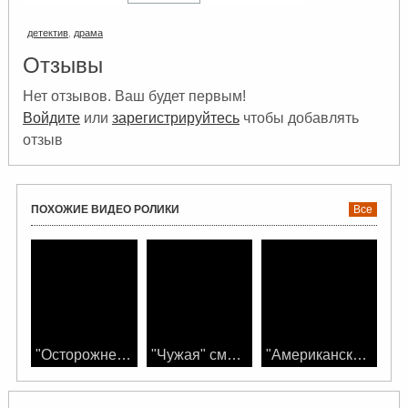
детства, Роберт отправляется в родной
город, чтобы посетить похороны. На
детектив
,
драма
месте он узнает, что лишился еще и
Отзывы
старой подруги.
Нет отзывов. Ваш будет первым!
Войдите
или
зарегистрируйтесь
чтобы добавлять
отзыв
ПОХОЖИЕ ВИДЕО РОЛИКИ
Все
"Осторожнее с желаниями" смотреть фильм драма
"Чужая" смотреть фильм криминал
"Американский снайпер" смотреть фильм война