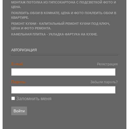
МОНТАЖ ПОТОЛКА ИЗ ГИПСОКАРТОНА С ПОДСВЕТКОЙ ФОТО И
ЦЕНА.
ПОКЛЕИТЬ ОБОИ В КОМНАТЕ, ЦЕНА И ФОТО ПОКЛЕИТЬ ОБОИ В
КВАРТИРЕ.
РЕМОНТ КУХНИ - КАПИТАЛЬНЫЙ РЕМОНТ КУХНИ ПОД КЛЮЧ,
ЦЕНА И ФОТО РЕМОНТА.
КАФЕЛЬНАЯ ПЛИТКА - УКЛАДКА ФАРТУКА НА КУХНЕ.
АВТОРИЗАЦИЯ
E-mail:
Регистрация
Пароль:
Забыли пароль?
Запомнить меня