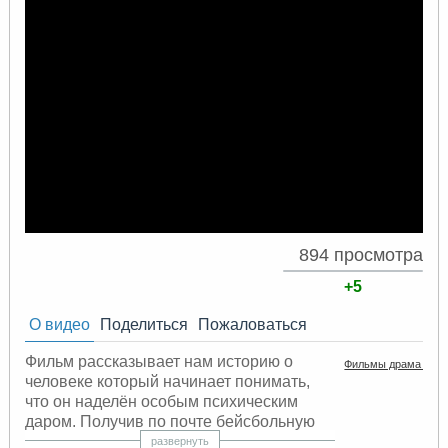
894 просмотра
+5
О видео
Поделиться
Пожаловаться
Фильм рассказывает нам историю о
Фильмы драма жиз
человеке который начинает понимать,
что он наделён особым психическим
даром. Получив по почте бейсбольную
перчатку, завещанную ему другом
развернуть