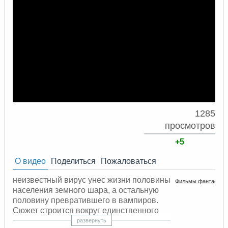
1285
просмотров
+5
О видео
Поделиться
Пожаловаться
неизвестный вирус унес жизни половины
Фильмы фантастик
населения земного шара, а остальную
половину превратившего в вампиров.
Сюжет строится вокруг единственного
уцелевшего человека с необъяснимым
развернуть