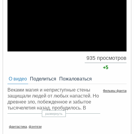
935 просмотров
+5
О видео
Поделиться
Пожаловаться
Веками магия и неприступные стены
Фильмы фантастик
защищали людей от любых напастей. Но
древнее зло, побежденное и забытое
тысячелетия назад, пробудилось. В
самом сердце королевства открылся
развернуть
темный портал, и раса невиданных
существ наводнила земли Азерота.
фантастика
,
фэнтези​