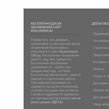
БЕСПЛАТНАЯ ДОСКА
ДОСКА ОБ
ОБЪЯВЛЕНИЙ САЙТ
КРАСНОЯРСКА
Недвижим
Разместить или добавить
Автомоби
объявление на бесплатной доске
объявлений Красноярска
Строитель
популярного сайта
Красноярск
Предложен
124 ру.
Бесплатные объявления -
работа, ищу или требуется.
Бытовая т
Бесплатные объявления
недвижимость - куплю или
Мебель
продам квартиру, гостинку.
Бесплатные объявления - ремонт
Отдых и т
квартир и отделочные работы.
Партнерская программа по
Для дома 
заработку на доске объявлений,
Личные в
условия выгоднее чем на Авито
(
читайте подробности заработка
Для детей
по партнерской программе
после
регистрации
ЗДЕСЬ
) .
Хенд мей