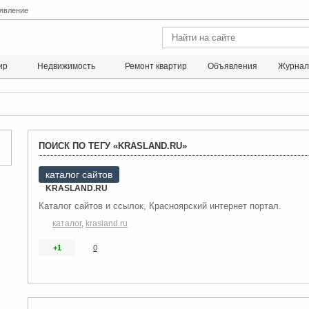
явление
ир
Недвижимость
Ремонт квартир
Объявления
Журна
ПОИСК ПО ТЕГУ «KRASLAND.RU»
каталог сайтов
KRASLAND.RU
Каталог сайтов и ссылок, Красноярский интернет портал.
каталог
,
krasland.ru
+1
0