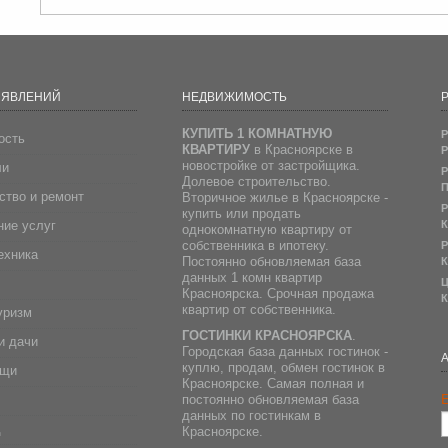
ЪЯВЛЕНИЙ
НЕДВИЖИМОСТЬ
Р
КУПИТЬ 1 КОМНАТНУЮ
Р
ость
КВАРТИРУ
в Красноярске в
Р
новостройке от застройщика.
ли
Р
Долевое строительство.
П
ство и ремонт
Вторичное жилье в Красноярске -
Р
купить или продать
ие услуг
К
однокомнатную квартиру от
собственника в ипотеку.
Р
ехника
Постоянно обновляемая база
К
данных 1 комн квартир
Ц
Красноярска. Срочная продажа
К
квартир от собственника.
уризм
ГОСТИНКИ КРАСНОЯРСКА
.
и дачи
Городская база данных гостинок -
куплю, продам, обмен гостинок в
ещи
Красноярске. Самая полная и
E
постоянно обновляемая база
данных по гостинкам в
д
Красноярске.