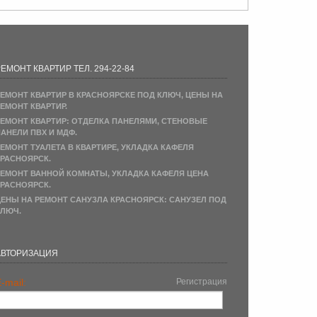
ЕМОНТ КВАРТИР ТЕЛ. 294-22-84
ЕМОНТ КВАРТИР В КРАСНОЯРСКЕ ПОД КЛЮЧ, ЦЕНЫ НА
ЕМОНТ КВАРТИР.
ЕМОНТ КВАРТИР: ОТДЕЛКА ПАНЕЛЯМИ, СТЕНОВЫЕ
АНЕЛИ ПВХ И МДФ.
ЕМОНТ ТУАЛЕТА В КВАРТИРЕ, УКЛАДКА КАФЕЛЯ
РАСНОЯРСК.
ЕМОНТ ВАННОЙ КОМНАТЫ, УКЛАДКА КАФЕЛЯ ЦЕНА
РАСНОЯРСК.
ЕНЫ НА РЕМОНТ САНУЗЛА КРАСНОЯРСК: САНУЗЕЛ ПОД
ЛЮЧ.
АВТОРИЗАЦИЯ
-mail:
Регистрация