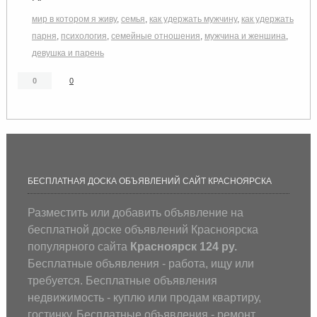
мир в котором я живу
,
семья
,
как удержать мужчину
,
как удержать
парня
,
психология
,
семейные отношения
,
мужчина и женшина
,
девушка и парень
0
0
БЕСПЛАТНАЯ ДОСКА ОБЪЯВЛЕНИЙ САЙТ КРАСНОЯРСКА
Разместить или добавить объявление на
бесплатной доске объявлений Красноярска
популярного сайта
Красноярск 124 ру.
Бесплатные объявления - работа, ищу или
требуется. Бесплатные объявления
недвижимость - куплю или продам квартиру,
гостинку. Бесплатные объявления - ремонт