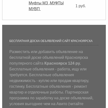
Муфты МЗ ,МУФТЫ
1 руб.
МУВП
БЕСПЛАТНАЯ ДОСКА ОБЪЯВЛЕНИЙ САЙТ КРАСНОЯРСКА
Разместить или добавить объявление на
бесплатной доске объявлений Красноярска
популярного сайта
Красноярск 124 ру.
Бесплатные объявления - работа, ищу или
требуется. Бесплатные объявления
недвижимость - куплю или продам квартиру,
гостинку. Бесплатные объявления - ремонт
квартир и отделочные работы. Партнерская
программа по заработку на доске объявлений,
условия выгоднее чем на Авито (
читайте