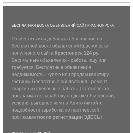
БЕСПЛАТНАЯ ДОСКА ОБЪЯВЛЕНИЙ САЙТ КРАСНОЯРСКА
Разместить или добавить объявление на
бесплатной доске объявлений Красноярска
популярного сайта
Красноярск 124 ру.
Бесплатные объявления - работа, ищу или
требуется. Бесплатные объявления
недвижимость - куплю или продам квартиру,
гостинку. Бесплатные объявления - ремонт
квартир и отделочные работы. Партнерская
программа по заработку на доске объявлений,
условия выгоднее чем на Авито (
читайте
подробности заработка по партнерской
программе
после регистрации
ЗДЕСЬ
) .