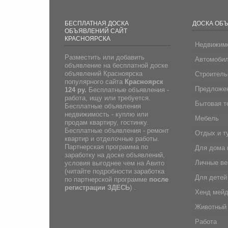
БЕСПЛАТНАЯ ДОСКА
ДОСКА ОБ
ОБЪЯВЛЕНИЙ САЙТ
КРАСНОЯРСКА
Недвижим
Разместить или добавить
Автомоби
объявление на бесплатной доске
объявлений Красноярска
Строитель
популярного сайта
Красноярск
Предложен
124 ру.
Бесплатные объявления -
работа, ищу или требуется.
Бытовая т
Бесплатные объявления
недвижимость - куплю или
Мебель
продам квартиру, гостинку.
Бесплатные объявления - ремонт
Отдых и т
квартир и отделочные работы.
Партнерская программа по
Для дома 
заработку на доске объявлений,
Личные в
условия выгоднее чем на Авито
(
читайте подробности заработка
Для детей
по партнерской программе
после
регистрации
ЗДЕСЬ
) .
Хенд мей
Животный
Работа