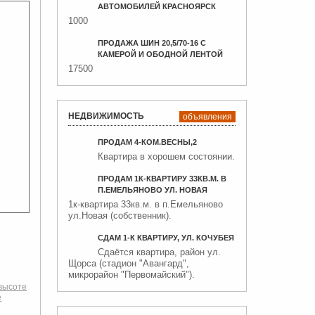
АВТОМОБИЛЕЙ КРАСНОЯРСК
1000
ПРОДАЖА ШИН 20,5/70-16 С
КАМЕРОЙ И ОБОДНОЙ ЛЕНТОЙ
17500
НЕДВИЖИМОСТЬ
объявления
ПРОДАМ 4-КОМ.ВЕСНЫ,2
Квартира в хорошем состоянии.
ПРОДАМ 1К-КВАРТИРУ 33КВ.М. В
П.ЕМЕЛЬЯНОВО УЛ. НОВАЯ
1к-квартира 33кв.м. в п.Емельяново
ул.Новая (собственник).
СДАМ 1-К КВАРТИРУ, УЛ. КОЧУБЕЯ
Сдаётся квартира, район ул.
Щорса (стадион "Авангард",
микрорайон "Первомайский").
высоте
е