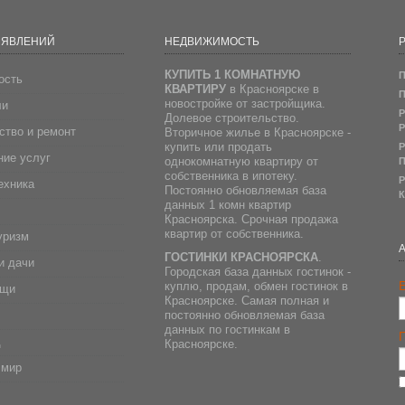
ЪЯВЛЕНИЙ
НЕДВИЖИМОСТЬ
Р
КУПИТЬ 1 КОМНАТНУЮ
П
ость
КВАРТИРУ
в Красноярске в
П
новостройке от застройщика.
ли
Р
Долевое строительство.
Р
ство и ремонт
Вторичное жилье в Красноярске -
купить или продать
Р
ие услуг
однокомнатную квартиру от
П
собственника в ипотеку.
Р
ехника
Постоянно обновляемая база
К
данных 1 комн квартир
Красноярска. Срочная продажа
квартир от собственника.
уризм
ГОСТИНКИ КРАСНОЯРСКА
.
и дачи
Городская база данных гостинок -
E
куплю, продам, обмен гостинок в
ещи
Красноярске. Самая полная и
постоянно обновляемая база
данных по гостинкам в
д
Красноярске.
 мир