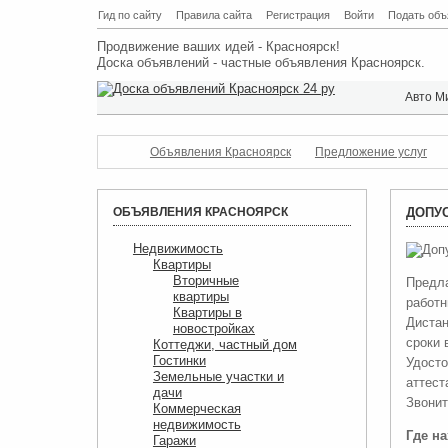
Гид по сайту
Правила сайта
Регистрация
Войти
Подать объ
Продвижение ваших идей - Красноярск!
Доска объявлений - частные объявления Красноярск.
Авто М
Объявления Красноярск
Предложение услуг
ОБЪЯВЛЕНИЯ КРАСНОЯРСК
ДОПУ
Недвижимость
Квартиры
Вторичные
Предла
квартиры
работн
Квартиры в
Дистан
новостройках
сроки 
Коттеджи, частный дом
Гостинки
Удосто
Земельные участки и
аттест
дачи
Звонит
Коммерческая
недвижимость
Где н
Гаражи