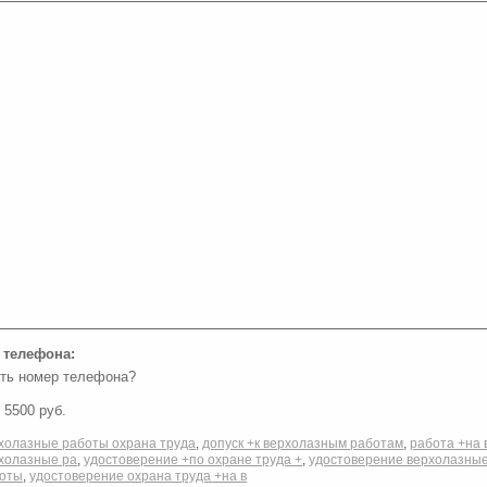
 телефона:
ть номер телефона?
5500 руб.
холазные работы охрана труда
,
допуск +к верхолазным работам
,
работа +на 
холазные ра
,
удостоверение +по охране труда +
,
удостоверение верхолазны
оты
,
удостоверение охрана труда +на в