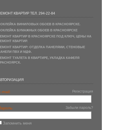
ЕМОНТ КВАРТИР ТЕЛ. 294-22-84
ОКЛЕЙКА ВИНИЛОВЫХ ОБОЕВ В КРАСНОЯРСКЕ.
ОКЛЕЙКА БУМАЖНЫХ ОБОЕВ В КРАСНОЯРСКЕ
ЕМОНТ КВАРТИР В КРАСНОЯРСКЕ ПОД КЛЮЧ, ЦЕНЫ НА
ЕМОНТ КВАРТИР.
ЕМОНТ КВАРТИР: ОТДЕЛКА ПАНЕЛЯМИ, СТЕНОВЫЕ
АНЕЛИ ПВХ И МДФ.
ЕМОНТ ТУАЛЕТА В КВАРТИРЕ, УКЛАДКА КАФЕЛЯ
РАСНОЯРСК.
АВТОРИЗАЦИЯ
-mail:
Регистрация
Пароль:
Забыли пароль?
Запомнить меня