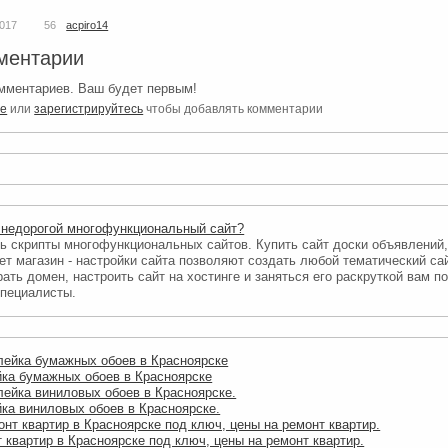
2017
56
acpiro14
ментарии
мментариев. Ваш будет первым!
те
или
зарегистрируйтесь
чтобы добавлять комментарии
 недорогой многофункциональный сайт?
ь скрипты многофункциональных сайтов. Купить сайт доски объявлений
ет магазин - настройки сайта позволяют создать любой тематический са
ать домен, настроить сайт на хостинге и заняться его раскруткой вам п
пециалисты.
ка бумажных обоев в Красноярске
ка виниловых обоев в Красноярске.
 квартир в Красноярске под ключ, цены на ремонт квартир.