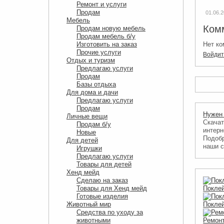
Ремонт и услуги
Продам
01.06.
Мебель
Ком
Продам новую мебель
Продам мебель б/у
Изготовить на заказ
Нет ко
Прочие услуги
Войди
Отдых и туризм
Предлагаю услуги
Продам
Базы отдыха
Для дома и дачи
Предлагаю услуги
Продам
Нужен
Личные вещи
Скачат
Продам б/у
интерн
Новые
Подобр
Для детей
наши с
Игрушки
Предлагаю услуги
Товары для детей
Хенд мейд
Сделаю на заказ
Товары для Хенд мейд
Поклей
Готовые изделия
Животный мир
Поклей
Средства по уходу за
животными
Ремонт