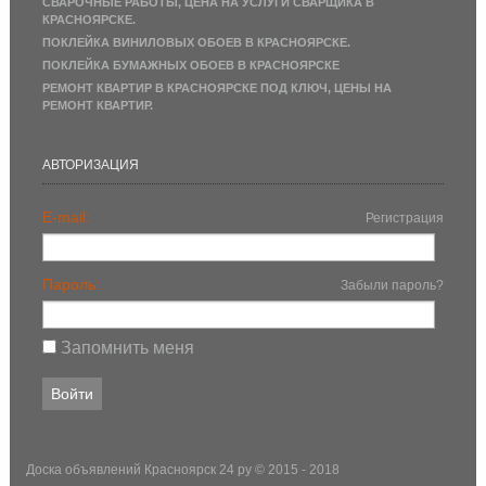
СВАРОЧНЫЕ РАБОТЫ, ЦЕНА НА УСЛУГИ СВАРЩИКА В
КРАСНОЯРСКЕ.
ПОКЛЕЙКА ВИНИЛОВЫХ ОБОЕВ В КРАСНОЯРСКЕ.
ПОКЛЕЙКА БУМАЖНЫХ ОБОЕВ В КРАСНОЯРСКЕ
РЕМОНТ КВАРТИР В КРАСНОЯРСКЕ ПОД КЛЮЧ, ЦЕНЫ НА
РЕМОНТ КВАРТИР.
АВТОРИЗАЦИЯ
E-mail:
Регистрация
Пароль:
Забыли пароль?
Запомнить меня
Доска объявлений Красноярск 24 ру
© 2015 - 2018