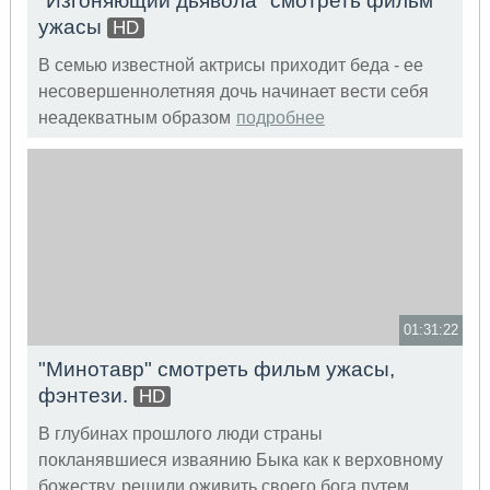
"Изгоняющий дьявола" смотреть фильм
ужасы
HD
В семью известной актрисы приходит беда - ее
несовершеннолетняя дочь начинает вести себя
неадекватным образом
подробнее
01:31:22
"Минотавр" смотреть фильм ужасы,
фэнтези.
HD
В глубинах прошлого люди страны
покланявшиеся изваянию Быка как к верховному
божеству, решили оживить своего бога путем