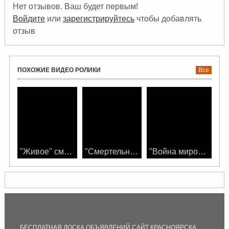
бесплатно.
Нет отзывов. Ваш будет первым!
Войдите
или
зарегистрируйтесь
чтобы добавлять
отзыв
ПОХОЖИЕ ВИДЕО РОЛИКИ
Все
"Живое" смотреть фильм фантастика
"Смертельная гонка" смотреть фильм онлайн
"Война миров" смотреть фильм онлайн
БЕСПЛАТНАЯ ДОСКА ОБЪЯВЛЕНИЙ САЙТ КРАСНОЯРСКА