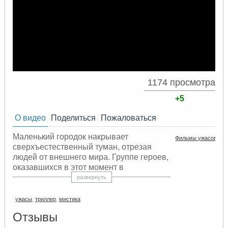
1174 просмотра
+5
О видео
Поделиться
Пожаловаться
Маленький городок накрывает
Фильмы ужасов три
сверхъестественный туман, отрезая
людей от внешнего мира. Группе героев,
оказавшихся в этот момент в
супермаркете, приходится вступить в
развернуть
неравный бой с обитающими в тумане ....
ужасы
,
триллер
,
мистика
Смотреть фильм ужасы в хорошем
Отзывы
качестве триллер мистика онлайн