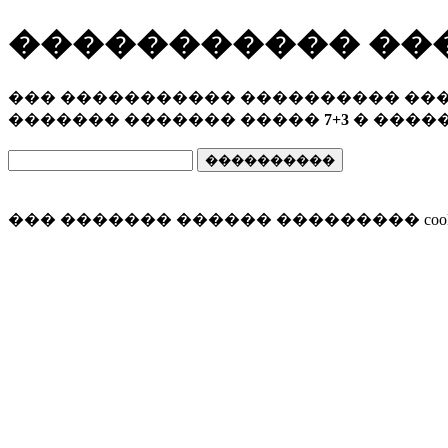
����������� ��
��� ����������� ���������� ����
������� ������� �����
7+3
� �����
��� ������� ������ ��������� cook