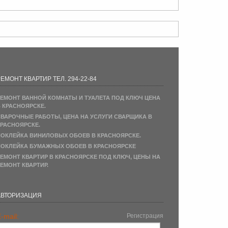
ЕМОНТ КВАРТИР ТЕЛ. 294-22-84
ЕМОНТ ВАННОЙ КОМНАТЫ И ТУАЛЕТА ПОД КЛЮЧ ЦЕНА
 КРАСНОЯРСКЕ.
ВАРОЧНЫЕ РАБОТЫ, ЦЕНА НА УСЛУГИ СВАРЩИКА В
РАСНОЯРСКЕ.
ОКЛЕЙКА ВИНИЛОВЫХ ОБОЕВ В КРАСНОЯРСКЕ.
ОКЛЕЙКА БУМАЖНЫХ ОБОЕВ В КРАСНОЯРСКЕ
ЕМОНТ КВАРТИР В КРАСНОЯРСКЕ ПОД КЛЮЧ, ЦЕНЫ НА
ЕМОНТ КВАРТИР.
АВТОРИЗАЦИЯ
-mail:
Регистрация