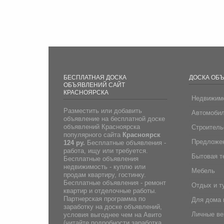
БЕСПЛАТНАЯ ДОСКА
ДОСКА ОБ
ОБЪЯВЛЕНИЙ САЙТ
КРАСНОЯРСКА
Недвижим
Разместить или добавить
Автомоби
объявление на бесплатной доске
объявлений Красноярска
Строитель
популярного сайта
Красноярск
Предложен
124 ру.
Бесплатные объявления -
работа, ищу или требуется.
Бытовая т
Бесплатные объявления
недвижимость - куплю или
Мебель
продам квартиру, гостинку.
Бесплатные объявления - ремонт
Отдых и т
квартир и отделочные работы.
Партнерская программа по
Для дома 
заработку на доске объявлений,
Личные в
условия выгоднее чем на Авито
(
читайте подробности заработка