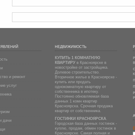
ЪЯВЛЕНИЙ
НЕДВИЖИМОСТЬ
Р
КУПИТЬ 1 КОМНАТНУЮ
Р
ость
КВАРТИРУ
в Красноярске в
В
новостройке от застройщика.
ли
С
Долевое строительство.
К
ство и ремонт
Вторичное жилье в Красноярске -
П
купить или продать
ие услуг
однокомнатную квартиру от
П
собственника в ипотеку.
Р
ехника
Постоянно обновляемая база
Р
данных 1 комн квартир
Красноярска. Срочная продажа
квартир от собственника.
уризм
ГОСТИНКИ КРАСНОЯРСКА
.
и дачи
Городская база данных гостинок -
E
куплю, продам, обмен гостинок в
ещи
Красноярске. Самая полная и