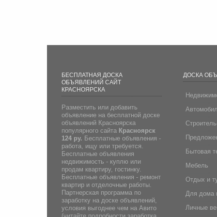
БЕСПЛАТНАЯ ДОСКА
ДОСКА ОБ
ОБЪЯВЛЕНИЙ САЙТ
КРАСНОЯРСКА
Недвижим
Разместить или добавить
Автомоби
объявление на бесплатной доске
объявлений Красноярска
Строитель
популярного сайта
Красноярск
Предложен
124 ру.
Бесплатные объявления -
работа, ищу или требуется.
Бытовая т
Бесплатные объявления
недвижимость - куплю или
Мебель
продам квартиру, гостинку.
Бесплатные объявления - ремонт
Отдых и т
квартир и отделочные работы.
Партнерская программа по
Для дома 
заработку на доске объявлений,
Личные в
условия выгоднее чем на Авито
(
читайте подробности заработка