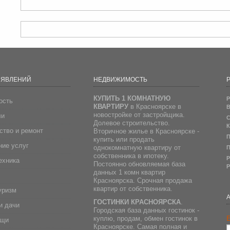
ЪЯВЛЕНИЙ
НЕДВИЖИМОСТЬ
Р
КУПИТЬ 1 КОМНАТНУЮ
Р
ость
КВАРТИРУ
в Красноярске в
В
новостройке от застройщика.
ли
С
Долевое строительство.
К
ство и ремонт
Вторичное жилье в Красноярске -
П
купить или продать
ие услуг
однокомнатную квартиру от
П
собственника в ипотеку.
Р
ехника
Постоянно обновляемая база
Р
данных 1 комн квартир
Красноярска. Срочная продажа
квартир от собственника.
уризм
ГОСТИНКИ КРАСНОЯРСКА
.
и дачи
Городская база данных гостинок -
E
куплю, продам, обмен гостинок в
ещи
Красноярске. Самая полная и