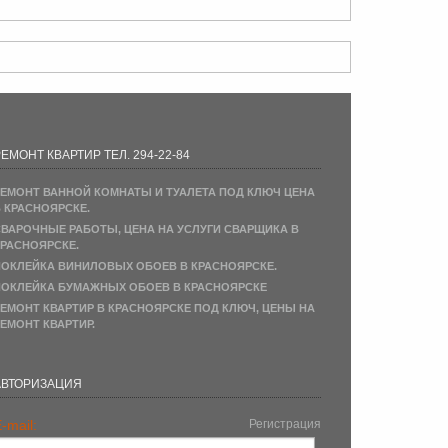
ЕМОНТ КВАРТИР ТЕЛ. 294-22-84
ЕМОНТ ВАННОЙ КОМНАТЫ И ТУАЛЕТА ПОД КЛЮЧ ЦЕНА
 КРАСНОЯРСКЕ.
ВАРОЧНЫЕ РАБОТЫ, ЦЕНА НА УСЛУГИ СВАРЩИКА В
РАСНОЯРСКЕ.
ОКЛЕЙКА ВИНИЛОВЫХ ОБОЕВ В КРАСНОЯРСКЕ.
ОКЛЕЙКА БУМАЖНЫХ ОБОЕВ В КРАСНОЯРСКЕ
ЕМОНТ КВАРТИР В КРАСНОЯРСКЕ ПОД КЛЮЧ, ЦЕНЫ НА
ЕМОНТ КВАРТИР.
АВТОРИЗАЦИЯ
-mail:
Регистрация