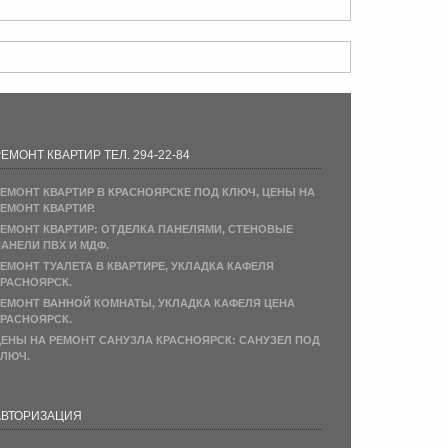
ЕМОНТ КВАРТИР ТЕЛ. 294-22-84
ЕМОНТ КВАРТИР В КРАСНОЯРСКЕ ПОД КЛЮЧ, ЦЕНЫ НА
ЕМОНТ КВАРТИР.
ЕМОНТ КВАРТИР: ОТДЕЛКА ПАНЕЛЯМИ, СТЕНОВЫЕ
АНЕЛИ ПВХ И МДФ.
ЕМОНТ ТУАЛЕТА В КВАРТИРЕ, УКЛАДКА КАФЕЛЯ
РАСНОЯРСК.
ЕМОНТ ВАННОЙ КОМНАТЫ, УКЛАДКА КАФЕЛЯ ЦЕНА
РАСНОЯРСК.
ЕНЫ НА РЕМОНТ САНУЗЛА КРАСНОЯРСК: САНУЗЕЛ ПОД
ЛЮЧ.
АВТОРИЗАЦИЯ