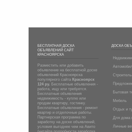
БЕСПЛАТНАЯ ДОСКА
ДОСКА ОБ
ОБЪЯВЛЕНИЙ САЙТ
КРАСНОЯРСКА
Недвижим
Разместить или добавить
Автомоби
объявление на бесплатной доске
объявлений Красноярска
Строитель
популярного сайта
Красноярск
Предложен
124 ру.
Бесплатные объявления -
работа, ищу или требуется.
Бытовая т
Бесплатные объявления
недвижимость - куплю или
Мебель
продам квартиру, гостинку.
Бесплатные объявления - ремонт
Отдых и т
квартир и отделочные работы.
Партнерская программа по
Для дома 
заработку на доске объявлений,
Личные в
условия выгоднее чем на Авито
(
читайте подробности заработка