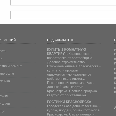
ЪЯВЛЕНИЙ
НЕДВИЖИМОСТЬ
Р
КУПИТЬ 1 КОМНАТНУЮ
Р
ость
КВАРТИРУ
в Красноярске в
Р
новостройке от застройщика.
ли
Р
Долевое строительство.
П
ство и ремонт
Вторичное жилье в Красноярске -
Р
купить или продать
ие услуг
К
однокомнатную квартиру от
собственника в ипотеку.
Р
ехника
Постоянно обновляемая база
К
данных 1 комн квартир
Ц
Красноярска. Срочная продажа
К
квартир от собственника.
уризм
ГОСТИНКИ КРАСНОЯРСКА
.
и дачи
Городская база данных гостинок -
куплю, продам, обмен гостинок в
ещи
Красноярске. Самая полная и