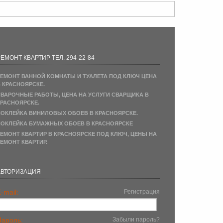
ЕМОНТ КВАРТИР ТЕЛ. 294-22-84
ЕМОНТ ВАННОЙ КОМНАТЫ И ТУАЛЕТА ПОД КЛЮЧ ЦЕНА
 КРАСНОЯРСКЕ.
ВАРОЧНЫЕ РАБОТЫ, ЦЕНА НА УСЛУГИ СВАРЩИКА В
РАСНОЯРСКЕ.
ОКЛЕЙКА ВИНИЛОВЫХ ОБОЕВ В КРАСНОЯРСКЕ.
ОКЛЕЙКА БУМАЖНЫХ ОБОЕВ В КРАСНОЯРСКЕ
ЕМОНТ КВАРТИР В КРАСНОЯРСКЕ ПОД КЛЮЧ, ЦЕНЫ НА
ЕМОНТ КВАРТИР.
АВТОРИЗАЦИЯ
-mail:
Регистрация
Пароль:
Забыли пароль?