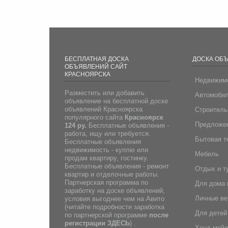
БЕСПЛАТНАЯ ДОСКА
ДОСКА ОБ
ОБЪЯВЛЕНИЙ САЙТ
КРАСНОЯРСКА
Недвижим
Разместить или добавить
Автомоби
объявление на бесплатной доске
объявлений Красноярска
Строитель
популярного сайта
Красноярск
Предложен
124 ру.
Бесплатные объявления -
работа, ищу или требуется.
Бытовая т
Бесплатные объявления
недвижимость - куплю или
Мебель
продам квартиру, гостинку.
Бесплатные объявления - ремонт
Отдых и т
квартир и отделочные работы.
Партнерская программа по
Для дома 
заработку на доске объявлений,
Личные в
условия выгоднее чем на Авито
(
читайте подробности заработка
Для детей
по партнерской программе
после
регистрации
ЗДЕСЬ
) .
Хенд мей