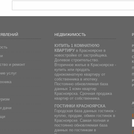
ЪЯВЛЕНИЙ
НЕДВИЖИМОСТЬ
Р
КУПИТЬ 1 КОМНАТНУЮ
Р
ость
КВАРТИРУ
в Красноярске в
В
новостройке от застройщика.
ли
С
Долевое строительство.
К
ство и ремонт
Вторичное жилье в Красноярске -
П
купить или продать
ие услуг
однокомнатную квартиру от
П
собственника в ипотеку.
Р
ехника
Постоянно обновляемая база
Р
данных 1 комн квартир
Красноярска. Срочная продажа
квартир от собственника.
уризм
ГОСТИНКИ КРАСНОЯРСКА
.
и дачи
Городская база данных гостинок -
E
куплю, продам, обмен гостинок в
ещи
Красноярске. Самая полная и
постоянно обновляемая база
данных по гостинкам в
д