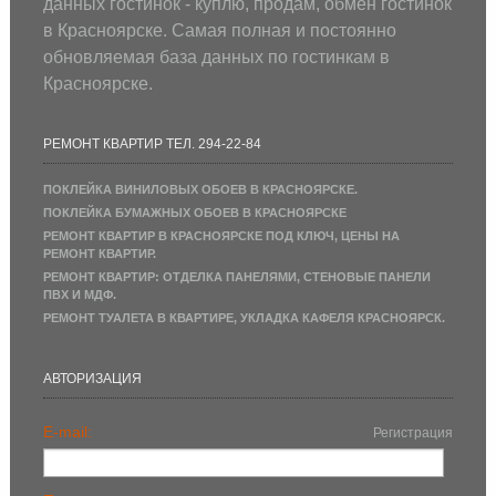
данных гостинок - куплю, продам, обмен гостинок
в Красноярске. Самая полная и постоянно
обновляемая база данных по гостинкам в
Красноярске.
РЕМОНТ КВАРТИР ТЕЛ. 294-22-84
ПОКЛЕЙКА ВИНИЛОВЫХ ОБОЕВ В КРАСНОЯРСКЕ.
ПОКЛЕЙКА БУМАЖНЫХ ОБОЕВ В КРАСНОЯРСКЕ
РЕМОНТ КВАРТИР В КРАСНОЯРСКЕ ПОД КЛЮЧ, ЦЕНЫ НА
РЕМОНТ КВАРТИР.
РЕМОНТ КВАРТИР: ОТДЕЛКА ПАНЕЛЯМИ, СТЕНОВЫЕ ПАНЕЛИ
ПВХ И МДФ.
РЕМОНТ ТУАЛЕТА В КВАРТИРЕ, УКЛАДКА КАФЕЛЯ КРАСНОЯРСК.
АВТОРИЗАЦИЯ
E-mail:
Регистрация