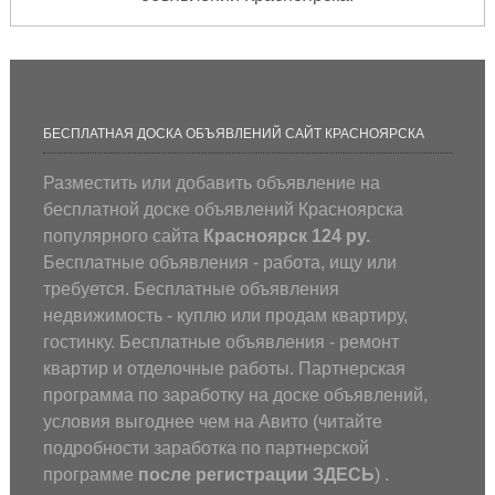
БЕСПЛАТНАЯ ДОСКА ОБЪЯВЛЕНИЙ САЙТ КРАСНОЯРСКА
Разместить или добавить объявление на
бесплатной доске объявлений Красноярска
популярного сайта
Красноярск 124 ру.
Бесплатные объявления - работа, ищу или
требуется. Бесплатные объявления
недвижимость - куплю или продам квартиру,
гостинку. Бесплатные объявления - ремонт
квартир и отделочные работы. Партнерская
программа по заработку на доске объявлений,
условия выгоднее чем на Авито (
читайте
подробности заработка по партнерской
программе
после регистрации
ЗДЕСЬ
) .